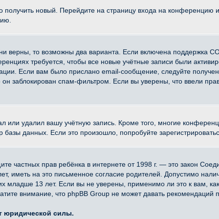
ко получить новый. Перейдите на страницу входа на конференцию 
цию.
ни верны, то возможны два варианта. Если включена поддержка CO
еренциях требуется, чтобы все новые учётные записи были активи
ации. Если вам было прислано email-сообщение, следуйте получе
о он заблокирован спам-фильтром. Если вы уверены, что ввели прав
ал или удалил вашу учётную запись. Кроме того, многие конферен
азы данных. Если это произошло, попробуйте зарегистрироваться 
 защите частных прав ребёнка в интернете от 1998 г. — это закон Со
, иметь на это письменное согласие родителей. Допустимо наличи
младше 13 лет. Если вы не уверены, применимо ли это к вам, ка
атите внимание, что phpBB Group не может давать рекомендаций 
ет юридической силы.