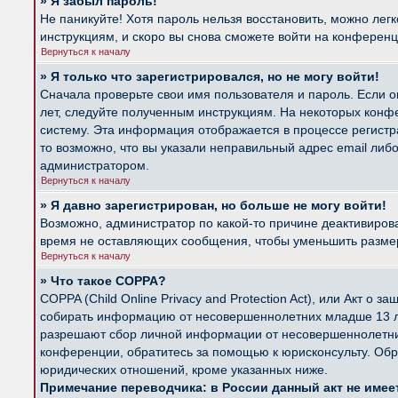
» Я забыл пароль!
Не паникуйте! Хотя пароль нельзя восстановить, можно лег
инструкциям, и скоро вы снова сможете войти на конферен
Вернуться к началу
» Я только что зарегистрировался, но не могу войти!
Сначала проверьте свои имя пользователя и пароль. Если о
лет, следуйте полученным инструкциям. На некоторых конф
систему. Эта информация отображается в процессе регистр
то возможно, что вы указали неправильный адрес email либ
администратором.
Вернуться к началу
» Я давно зарегистрирован, но больше не могу войти!
Возможно, администратор по какой-то причине деактивиров
время не оставляющих сообщения, чтобы уменьшить размер б
Вернуться к началу
» Что такое COPPA?
COPPA (Child Online Privacy and Protection Act), или Акт о
собирать информацию от несовершеннолетних младше 13 лет
разрешают сбор личной информации от несовершеннолетних 
конференции, обратитесь за помощью к юрисконсульту. Обр
юридических отношений, кроме указанных ниже.
Примечание переводчика: в России данный акт не име