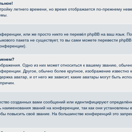
льное!
стройку летнего времени, но время отображается по-прежнему неве
емы.
нференции, или же просто никто не перевёл phpBB на ваш язык. П
языкового пакета не существует, то вы сами можете перевести ph
конференции).
именем?
ображения. Одно из них может относиться к вашему званию, обычно
онференции. Другое, обычно более крупное, изображение известно 
ержка аватар, и от него же зависит, какие аватары могут быть исп
причин.
ество созданных вами сообщений или идентифицируют определённ
наименования званий на конференции, так как они установлены е
бы повысить своё звание. На большинстве конференций это запре