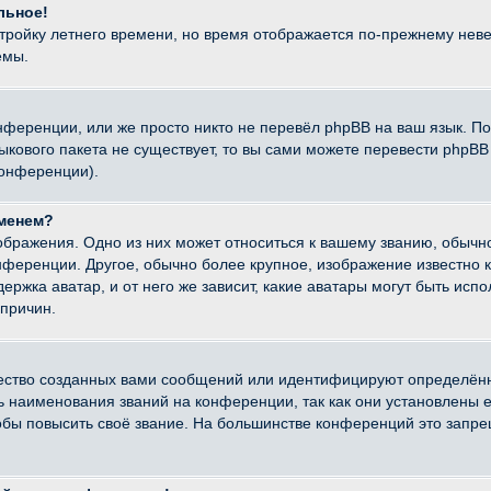
льное!
стройку летнего времени, но время отображается по-прежнему неве
емы.
нференции, или же просто никто не перевёл phpBB на ваш язык. П
языкового пакета не существует, то вы сами можете перевести ph
конференции).
именем?
ображения. Одно из них может относиться к вашему званию, обычно
онференции. Другое, обычно более крупное, изображение известно 
ержка аватар, и от него же зависит, какие аватары могут быть исп
причин.
ество созданных вами сообщений или идентифицируют определённ
наименования званий на конференции, так как они установлены е
бы повысить своё звание. На большинстве конференций это запре