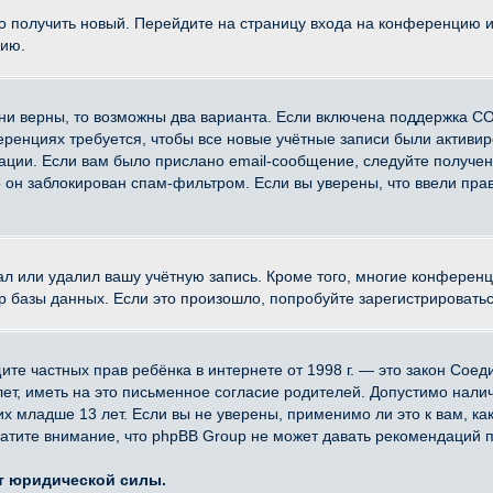
ко получить новый. Перейдите на страницу входа на конференцию 
цию.
ни верны, то возможны два варианта. Если включена поддержка CO
еренциях требуется, чтобы все новые учётные записи были активи
ации. Если вам было прислано email-сообщение, следуйте получе
о он заблокирован спам-фильтром. Если вы уверены, что ввели прав
ал или удалил вашу учётную запись. Кроме того, многие конферен
азы данных. Если это произошло, попробуйте зарегистрироваться 
 защите частных прав ребёнка в интернете от 1998 г. — это закон Со
, иметь на это письменное согласие родителей. Допустимо наличи
младше 13 лет. Если вы не уверены, применимо ли это к вам, ка
атите внимание, что phpBB Group не может давать рекомендаций 
ет юридической силы.