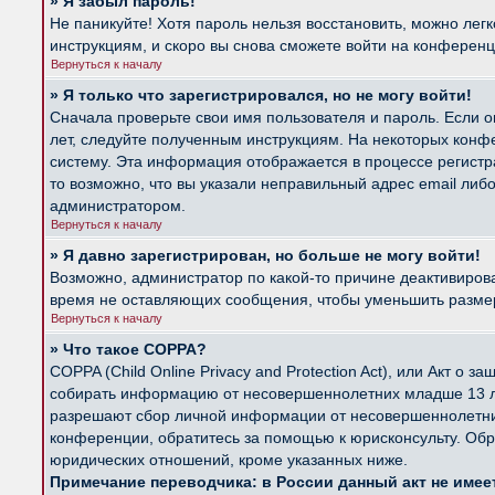
» Я забыл пароль!
Не паникуйте! Хотя пароль нельзя восстановить, можно лег
инструкциям, и скоро вы снова сможете войти на конферен
Вернуться к началу
» Я только что зарегистрировался, но не могу войти!
Сначала проверьте свои имя пользователя и пароль. Если о
лет, следуйте полученным инструкциям. На некоторых конф
систему. Эта информация отображается в процессе регистр
то возможно, что вы указали неправильный адрес email либ
администратором.
Вернуться к началу
» Я давно зарегистрирован, но больше не могу войти!
Возможно, администратор по какой-то причине деактивиров
время не оставляющих сообщения, чтобы уменьшить размер б
Вернуться к началу
» Что такое COPPA?
COPPA (Child Online Privacy and Protection Act), или Акт о
собирать информацию от несовершеннолетних младше 13 лет
разрешают сбор личной информации от несовершеннолетних 
конференции, обратитесь за помощью к юрисконсульту. Обр
юридических отношений, кроме указанных ниже.
Примечание переводчика: в России данный акт не име