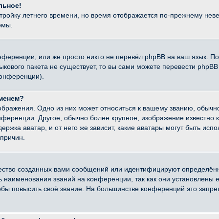
льное!
стройку летнего времени, но время отображается по-прежнему неве
емы.
нференции, или же просто никто не перевёл phpBB на ваш язык. П
языкового пакета не существует, то вы сами можете перевести ph
конференции).
именем?
ображения. Одно из них может относиться к вашему званию, обычно
онференции. Другое, обычно более крупное, изображение известно 
ержка аватар, и от него же зависит, какие аватары могут быть исп
причин.
ество созданных вами сообщений или идентифицируют определённ
наименования званий на конференции, так как они установлены е
бы повысить своё звание. На большинстве конференций это запре