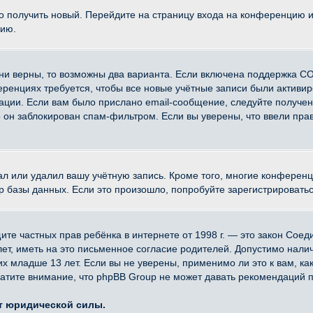
ко получить новый. Перейдите на страницу входа на конференцию 
цию.
ни верны, то возможны два варианта. Если включена поддержка CO
еренциях требуется, чтобы все новые учётные записи были активи
ации. Если вам было прислано email-сообщение, следуйте получе
о он заблокирован спам-фильтром. Если вы уверены, что ввели прав
ал или удалил вашу учётную запись. Кроме того, многие конферен
азы данных. Если это произошло, попробуйте зарегистрироваться 
 защите частных прав ребёнка в интернете от 1998 г. — это закон Со
, иметь на это письменное согласие родителей. Допустимо наличи
младше 13 лет. Если вы не уверены, применимо ли это к вам, ка
атите внимание, что phpBB Group не может давать рекомендаций 
ет юридической силы.