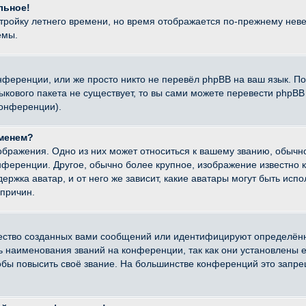
льное!
стройку летнего времени, но время отображается по-прежнему неве
емы.
нференции, или же просто никто не перевёл phpBB на ваш язык. П
языкового пакета не существует, то вы сами можете перевести ph
конференции).
именем?
ображения. Одно из них может относиться к вашему званию, обычно
онференции. Другое, обычно более крупное, изображение известно 
ержка аватар, и от него же зависит, какие аватары могут быть исп
причин.
ество созданных вами сообщений или идентифицируют определённ
наименования званий на конференции, так как они установлены е
бы повысить своё звание. На большинстве конференций это запре