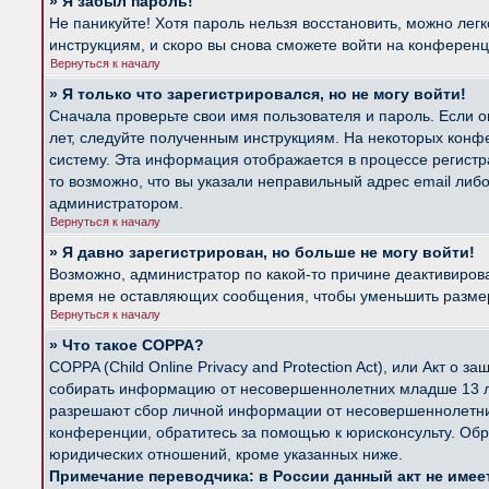
» Я забыл пароль!
Не паникуйте! Хотя пароль нельзя восстановить, можно лег
инструкциям, и скоро вы снова сможете войти на конферен
Вернуться к началу
» Я только что зарегистрировался, но не могу войти!
Сначала проверьте свои имя пользователя и пароль. Если о
лет, следуйте полученным инструкциям. На некоторых конф
систему. Эта информация отображается в процессе регистр
то возможно, что вы указали неправильный адрес email либ
администратором.
Вернуться к началу
» Я давно зарегистрирован, но больше не могу войти!
Возможно, администратор по какой-то причине деактивиров
время не оставляющих сообщения, чтобы уменьшить размер б
Вернуться к началу
» Что такое COPPA?
COPPA (Child Online Privacy and Protection Act), или Акт о
собирать информацию от несовершеннолетних младше 13 лет
разрешают сбор личной информации от несовершеннолетних 
конференции, обратитесь за помощью к юрисконсульту. Обр
юридических отношений, кроме указанных ниже.
Примечание переводчика: в России данный акт не име