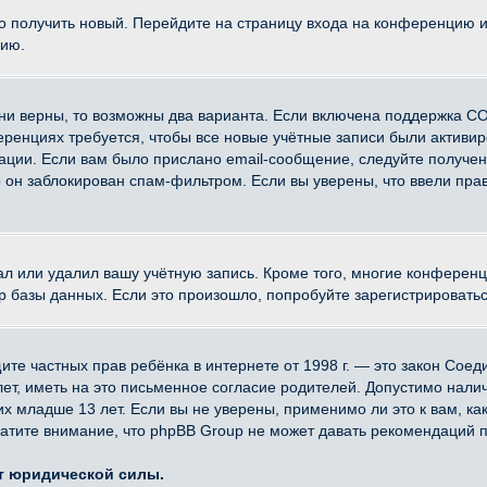
ко получить новый. Перейдите на страницу входа на конференцию 
цию.
ни верны, то возможны два варианта. Если включена поддержка CO
еренциях требуется, чтобы все новые учётные записи были активи
ации. Если вам было прислано email-сообщение, следуйте получе
о он заблокирован спам-фильтром. Если вы уверены, что ввели прав
ал или удалил вашу учётную запись. Кроме того, многие конферен
азы данных. Если это произошло, попробуйте зарегистрироваться 
 защите частных прав ребёнка в интернете от 1998 г. — это закон Со
, иметь на это письменное согласие родителей. Допустимо наличи
младше 13 лет. Если вы не уверены, применимо ли это к вам, ка
атите внимание, что phpBB Group не может давать рекомендаций 
ет юридической силы.