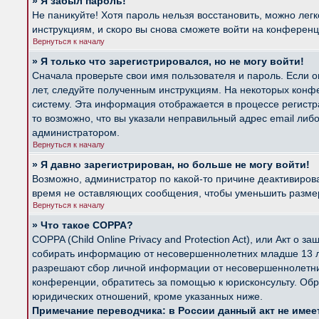
» Я забыл пароль!
Не паникуйте! Хотя пароль нельзя восстановить, можно лег
инструкциям, и скоро вы снова сможете войти на конферен
Вернуться к началу
» Я только что зарегистрировался, но не могу войти!
Сначала проверьте свои имя пользователя и пароль. Если о
лет, следуйте полученным инструкциям. На некоторых конф
систему. Эта информация отображается в процессе регистр
то возможно, что вы указали неправильный адрес email либ
администратором.
Вернуться к началу
» Я давно зарегистрирован, но больше не могу войти!
Возможно, администратор по какой-то причине деактивиров
время не оставляющих сообщения, чтобы уменьшить размер б
Вернуться к началу
» Что такое COPPA?
COPPA (Child Online Privacy and Protection Act), или Акт о
собирать информацию от несовершеннолетних младше 13 лет
разрешают сбор личной информации от несовершеннолетних 
конференции, обратитесь за помощью к юрисконсульту. Обр
юридических отношений, кроме указанных ниже.
Примечание переводчика: в России данный акт не име