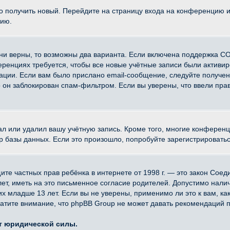
ко получить новый. Перейдите на страницу входа на конференцию 
цию.
ни верны, то возможны два варианта. Если включена поддержка CO
еренциях требуется, чтобы все новые учётные записи были активи
ации. Если вам было прислано email-сообщение, следуйте получе
о он заблокирован спам-фильтром. Если вы уверены, что ввели прав
ал или удалил вашу учётную запись. Кроме того, многие конферен
азы данных. Если это произошло, попробуйте зарегистрироваться 
 защите частных прав ребёнка в интернете от 1998 г. — это закон Со
, иметь на это письменное согласие родителей. Допустимо наличи
младше 13 лет. Если вы не уверены, применимо ли это к вам, ка
атите внимание, что phpBB Group не может давать рекомендаций 
ет юридической силы.