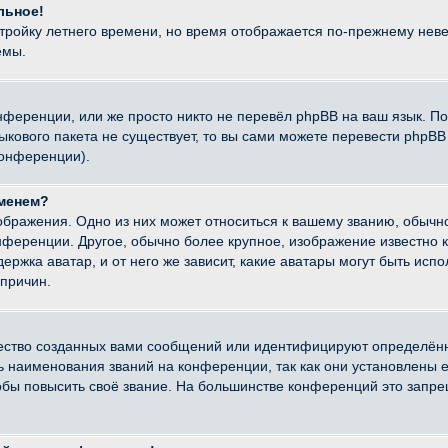
льное!
стройку летнего времени, но время отображается по-прежнему неве
емы.
нференции, или же просто никто не перевёл phpBB на ваш язык. П
языкового пакета не существует, то вы сами можете перевести ph
конференции).
именем?
ображения. Одно из них может относиться к вашему званию, обычно
онференции. Другое, обычно более крупное, изображение известно 
ержка аватар, и от него же зависит, какие аватары могут быть исп
причин.
ество созданных вами сообщений или идентифицируют определённ
наименования званий на конференции, так как они установлены е
бы повысить своё звание. На большинстве конференций это запре