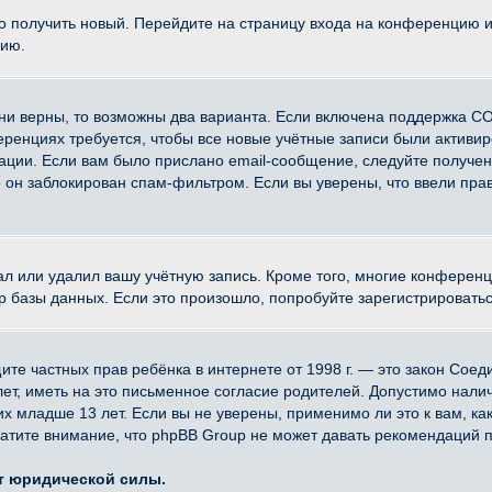
ко получить новый. Перейдите на страницу входа на конференцию 
цию.
ни верны, то возможны два варианта. Если включена поддержка CO
еренциях требуется, чтобы все новые учётные записи были активи
ации. Если вам было прислано email-сообщение, следуйте получе
о он заблокирован спам-фильтром. Если вы уверены, что ввели прав
ал или удалил вашу учётную запись. Кроме того, многие конферен
азы данных. Если это произошло, попробуйте зарегистрироваться 
 защите частных прав ребёнка в интернете от 1998 г. — это закон Со
, иметь на это письменное согласие родителей. Допустимо наличи
младше 13 лет. Если вы не уверены, применимо ли это к вам, ка
атите внимание, что phpBB Group не может давать рекомендаций 
ет юридической силы.