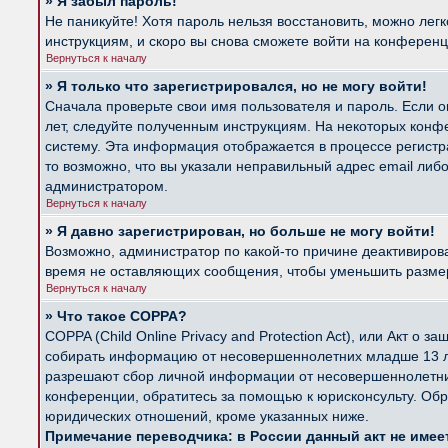
» Я забыл пароль!
Не паникуйте! Хотя пароль нельзя восстановить, можно лег
инструкциям, и скоро вы снова сможете войти на конферен
Вернуться к началу
» Я только что зарегистрировался, но не могу войти!
Сначала проверьте свои имя пользователя и пароль. Если о
лет, следуйте полученным инструкциям. На некоторых конф
систему. Эта информация отображается в процессе регистр
то возможно, что вы указали неправильный адрес email либ
администратором.
Вернуться к началу
» Я давно зарегистрирован, но больше не могу войти!
Возможно, администратор по какой-то причине деактивиров
время не оставляющих сообщения, чтобы уменьшить размер б
Вернуться к началу
» Что такое COPPA?
COPPA (Child Online Privacy and Protection Act), или Акт о
собирать информацию от несовершеннолетних младше 13 лет
разрешают сбор личной информации от несовершеннолетних 
конференции, обратитесь за помощью к юрисконсульту. Обр
юридических отношений, кроме указанных ниже.
Примечание переводчика: в России данный акт не име