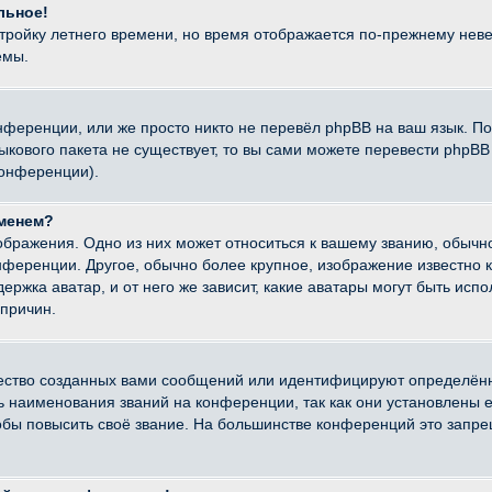
льное!
стройку летнего времени, но время отображается по-прежнему неве
емы.
нференции, или же просто никто не перевёл phpBB на ваш язык. П
языкового пакета не существует, то вы сами можете перевести ph
конференции).
именем?
ображения. Одно из них может относиться к вашему званию, обычно
онференции. Другое, обычно более крупное, изображение известно 
ержка аватар, и от него же зависит, какие аватары могут быть исп
причин.
ество созданных вами сообщений или идентифицируют определённ
наименования званий на конференции, так как они установлены е
бы повысить своё звание. На большинстве конференций это запре