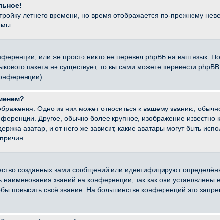
льное!
стройку летнего времени, но время отображается по-прежнему неве
емы.
нференции, или же просто никто не перевёл phpBB на ваш язык. П
языкового пакета не существует, то вы сами можете перевести ph
конференции).
именем?
ображения. Одно из них может относиться к вашему званию, обычно
онференции. Другое, обычно более крупное, изображение известно 
ержка аватар, и от него же зависит, какие аватары могут быть исп
причин.
ество созданных вами сообщений или идентифицируют определённ
наименования званий на конференции, так как они установлены е
бы повысить своё звание. На большинстве конференций это запре