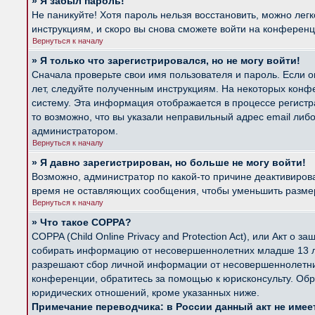
» Я забыл пароль!
Не паникуйте! Хотя пароль нельзя восстановить, можно лег
инструкциям, и скоро вы снова сможете войти на конферен
Вернуться к началу
» Я только что зарегистрировался, но не могу войти!
Сначала проверьте свои имя пользователя и пароль. Если о
лет, следуйте полученным инструкциям. На некоторых конф
систему. Эта информация отображается в процессе регистр
то возможно, что вы указали неправильный адрес email либ
администратором.
Вернуться к началу
» Я давно зарегистрирован, но больше не могу войти!
Возможно, администратор по какой-то причине деактивиров
время не оставляющих сообщения, чтобы уменьшить размер б
Вернуться к началу
» Что такое COPPA?
COPPA (Child Online Privacy and Protection Act), или Акт о
собирать информацию от несовершеннолетних младше 13 лет
разрешают сбор личной информации от несовершеннолетних 
конференции, обратитесь за помощью к юрисконсульту. Обр
юридических отношений, кроме указанных ниже.
Примечание переводчика: в России данный акт не име