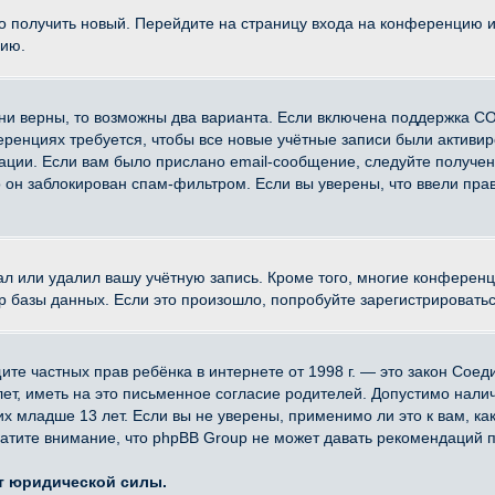
ко получить новый. Перейдите на страницу входа на конференцию 
цию.
ни верны, то возможны два варианта. Если включена поддержка CO
еренциях требуется, чтобы все новые учётные записи были активи
ации. Если вам было прислано email-сообщение, следуйте получе
о он заблокирован спам-фильтром. Если вы уверены, что ввели прав
ал или удалил вашу учётную запись. Кроме того, многие конферен
азы данных. Если это произошло, попробуйте зарегистрироваться 
 защите частных прав ребёнка в интернете от 1998 г. — это закон Со
, иметь на это письменное согласие родителей. Допустимо наличи
младше 13 лет. Если вы не уверены, применимо ли это к вам, ка
атите внимание, что phpBB Group не может давать рекомендаций 
ет юридической силы.