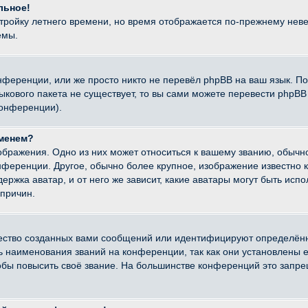
льное!
стройку летнего времени, но время отображается по-прежнему неве
емы.
нференции, или же просто никто не перевёл phpBB на ваш язык. П
языкового пакета не существует, то вы сами можете перевести ph
конференции).
именем?
ображения. Одно из них может относиться к вашему званию, обычно
онференции. Другое, обычно более крупное, изображение известно 
ержка аватар, и от него же зависит, какие аватары могут быть исп
причин.
ество созданных вами сообщений или идентифицируют определённ
наименования званий на конференции, так как они установлены е
бы повысить своё звание. На большинстве конференций это запре