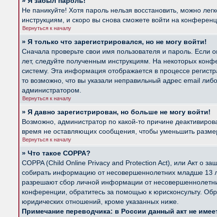
» Я забыл пароль!
Не паникуйте! Хотя пароль нельзя восстановить, можно лег
инструкциям, и скоро вы снова сможете войти на конферен
Вернуться к началу
» Я только что зарегистрировался, но не могу войти!
Сначала проверьте свои имя пользователя и пароль. Если о
лет, следуйте полученным инструкциям. На некоторых конф
систему. Эта информация отображается в процессе регистр
то возможно, что вы указали неправильный адрес email либ
администратором.
Вернуться к началу
» Я давно зарегистрирован, но больше не могу войти!
Возможно, администратор по какой-то причине деактивиров
время не оставляющих сообщения, чтобы уменьшить размер б
Вернуться к началу
» Что такое COPPA?
COPPA (Child Online Privacy and Protection Act), или Акт о
собирать информацию от несовершеннолетних младше 13 лет
разрешают сбор личной информации от несовершеннолетних 
конференции, обратитесь за помощью к юрисконсульту. Обр
юридических отношений, кроме указанных ниже.
Примечание переводчика: в России данный акт не име