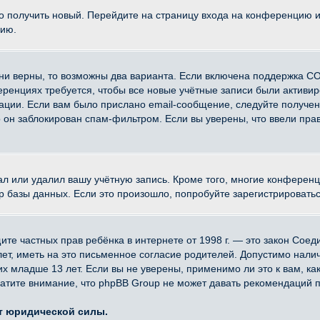
ко получить новый. Перейдите на страницу входа на конференцию 
цию.
ни верны, то возможны два варианта. Если включена поддержка CO
еренциях требуется, чтобы все новые учётные записи были активи
ации. Если вам было прислано email-сообщение, следуйте получе
о он заблокирован спам-фильтром. Если вы уверены, что ввели прав
ал или удалил вашу учётную запись. Кроме того, многие конферен
азы данных. Если это произошло, попробуйте зарегистрироваться 
 защите частных прав ребёнка в интернете от 1998 г. — это закон Со
, иметь на это письменное согласие родителей. Допустимо наличи
младше 13 лет. Если вы не уверены, применимо ли это к вам, ка
атите внимание, что phpBB Group не может давать рекомендаций 
ет юридической силы.