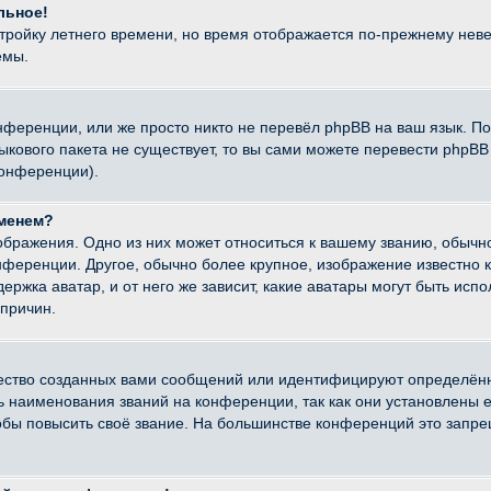
льное!
стройку летнего времени, но время отображается по-прежнему неве
емы.
нференции, или же просто никто не перевёл phpBB на ваш язык. П
языкового пакета не существует, то вы сами можете перевести ph
конференции).
именем?
ображения. Одно из них может относиться к вашему званию, обычно
онференции. Другое, обычно более крупное, изображение известно 
ержка аватар, и от него же зависит, какие аватары могут быть исп
причин.
ество созданных вами сообщений или идентифицируют определённ
наименования званий на конференции, так как они установлены е
бы повысить своё звание. На большинстве конференций это запре