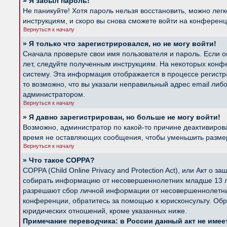
» Я забыл пароль!
Не паникуйте! Хотя пароль нельзя восстановить, можно лег
инструкциям, и скоро вы снова сможете войти на конферен
Вернуться к началу
» Я только что зарегистрировался, но не могу войти!
Сначала проверьте свои имя пользователя и пароль. Если о
лет, следуйте полученным инструкциям. На некоторых конф
систему. Эта информация отображается в процессе регистр
то возможно, что вы указали неправильный адрес email либ
администратором.
Вернуться к началу
» Я давно зарегистрирован, но больше не могу войти!
Возможно, администратор по какой-то причине деактивиров
время не оставляющих сообщения, чтобы уменьшить размер б
Вернуться к началу
» Что такое COPPA?
COPPA (Child Online Privacy and Protection Act), или Акт о
собирать информацию от несовершеннолетних младше 13 лет
разрешают сбор личной информации от несовершеннолетних 
конференции, обратитесь за помощью к юрисконсульту. Обр
юридических отношений, кроме указанных ниже.
Примечание переводчика: в России данный акт не име