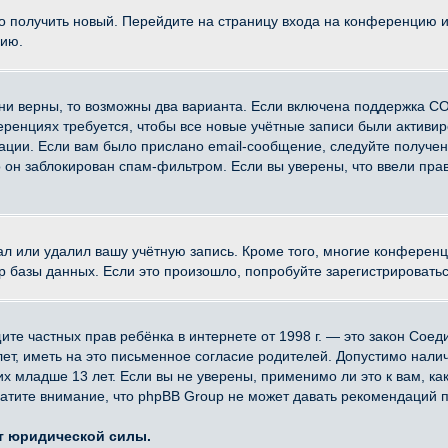
ко получить новый. Перейдите на страницу входа на конференцию 
цию.
ни верны, то возможны два варианта. Если включена поддержка CO
еренциях требуется, чтобы все новые учётные записи были активи
ации. Если вам было прислано email-сообщение, следуйте получе
о он заблокирован спам-фильтром. Если вы уверены, что ввели прав
ал или удалил вашу учётную запись. Кроме того, многие конферен
азы данных. Если это произошло, попробуйте зарегистрироваться 
 защите частных прав ребёнка в интернете от 1998 г. — это закон Со
, иметь на это письменное согласие родителей. Допустимо наличи
младше 13 лет. Если вы не уверены, применимо ли это к вам, ка
атите внимание, что phpBB Group не может давать рекомендаций 
ет юридической силы.