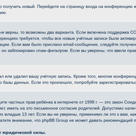
ко получить новый. Перейдите на страницу входа на конференцию 
цию.
ни верны, то возможны два варианта. Если включена поддержка CO
еренциях требуется, чтобы все новые учётные записи были активи
ации. Если вам было прислано email-сообщение, следуйте получе
о он заблокирован спам-фильтром. Если вы уверены, что ввели прав
ал или удалил вашу учётную запись. Кроме того, многие конферен
азы данных. Если это произошло, попробуйте зарегистрироваться 
 защите частных прав ребёнка в интернете от 1998 г. — это закон Со
, иметь на это письменное согласие родителей. Допустимо наличи
младше 13 лет. Если вы не уверены, применимо ли это к вам, ка
атите внимание, что phpBB Group не может давать рекомендаций 
ет юридической силы.