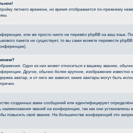
льное!
стройку летнего времени, но время отображается по-прежнему неве
емы.
нференции, или же просто никто не перевёл phpBB на ваш язык. П
языкового пакета не существует, то вы сами можете перевести ph
конференции).
именем?
ображения. Одно из них может относиться к вашему званию, обычно
онференции. Другое, обычно более крупное, изображение известно 
ержка аватар, и от него же зависит, какие аватары могут быть исп
причин.
ество созданных вами сообщений или идентифицируют определённ
наименования званий на конференции, так как они установлены е
бы повысить своё звание. На большинстве конференций это запре