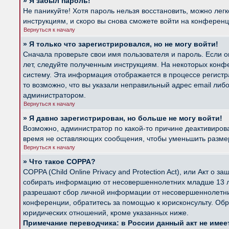
» Я забыл пароль!
Не паникуйте! Хотя пароль нельзя восстановить, можно лег
инструкциям, и скоро вы снова сможете войти на конферен
Вернуться к началу
» Я только что зарегистрировался, но не могу войти!
Сначала проверьте свои имя пользователя и пароль. Если о
лет, следуйте полученным инструкциям. На некоторых конф
систему. Эта информация отображается в процессе регистр
то возможно, что вы указали неправильный адрес email либ
администратором.
Вернуться к началу
» Я давно зарегистрирован, но больше не могу войти!
Возможно, администратор по какой-то причине деактивиров
время не оставляющих сообщения, чтобы уменьшить размер б
Вернуться к началу
» Что такое COPPA?
COPPA (Child Online Privacy and Protection Act), или Акт о
собирать информацию от несовершеннолетних младше 13 лет
разрешают сбор личной информации от несовершеннолетних 
конференции, обратитесь за помощью к юрисконсульту. Обр
юридических отношений, кроме указанных ниже.
Примечание переводчика: в России данный акт не име