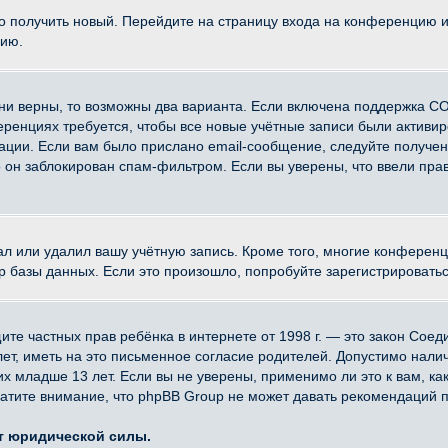
ко получить новый. Перейдите на страницу входа на конференцию 
цию.
ни верны, то возможны два варианта. Если включена поддержка CO
еренциях требуется, чтобы все новые учётные записи были активи
ации. Если вам было прислано email-сообщение, следуйте получе
о он заблокирован спам-фильтром. Если вы уверены, что ввели прав
ал или удалил вашу учётную запись. Кроме того, многие конферен
азы данных. Если это произошло, попробуйте зарегистрироваться 
 защите частных прав ребёнка в интернете от 1998 г. — это закон Со
, иметь на это письменное согласие родителей. Допустимо наличи
младше 13 лет. Если вы не уверены, применимо ли это к вам, ка
атите внимание, что phpBB Group не может давать рекомендаций 
ет юридической силы.