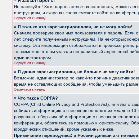
» Я забыл пароль!
Не паникуйте! Хотя пароль нельзя восстановить, можно лег
инструкциям, и скоро вы снова сможете войти на конферен
Вернуться к началу
» Я только что зарегистрировался, но не могу войти!
Сначала проверьте свои имя пользователя и пароль. Если о
лет, следуйте полученным инструкциям. На некоторых конф
систему. Эта информация отображается в процессе регистр
то возможно, что вы указали неправильный адрес email либ
администратором.
Вернуться к началу
» Я давно зарегистрирован, но больше не могу войти!
Возможно, администратор по какой-то причине деактивиров
время не оставляющих сообщения, чтобы уменьшить размер б
Вернуться к началу
» Что такое COPPA?
COPPA (Child Online Privacy and Protection Act), или Акт о
собирать информацию от несовершеннолетних младше 13 лет
разрешают сбор личной информации от несовершеннолетних 
конференции, обратитесь за помощью к юрисконсульту. Обр
юридических отношений, кроме указанных ниже.
Примечание переводчика: в России данный акт не име