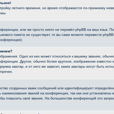
льное!
стройку летнего времени, но время отображается по-прежнему неве
емы.
нференции, или же просто никто не перевёл phpBB на ваш язык. П
языкового пакета не существует, то вы сами можете перевести ph
конференции).
именем?
ображения. Одно из них может относиться к вашему званию, обычно
онференции. Другое, обычно более крупное, изображение известно 
ержка аватар, и от него же зависит, какие аватары могут быть исп
причин.
ество созданных вами сообщений или идентифицируют определённ
наименования званий на конференции, так как они установлены е
бы повысить своё звание. На большинстве конференций это запре