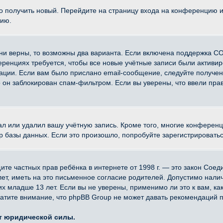
ко получить новый. Перейдите на страницу входа на конференцию 
цию.
ни верны, то возможны два варианта. Если включена поддержка CO
еренциях требуется, чтобы все новые учётные записи были активи
ации. Если вам было прислано email-сообщение, следуйте получе
о он заблокирован спам-фильтром. Если вы уверены, что ввели прав
ал или удалил вашу учётную запись. Кроме того, многие конферен
азы данных. Если это произошло, попробуйте зарегистрироваться 
 защите частных прав ребёнка в интернете от 1998 г. — это закон Со
, иметь на это письменное согласие родителей. Допустимо наличи
младше 13 лет. Если вы не уверены, применимо ли это к вам, ка
атите внимание, что phpBB Group не может давать рекомендаций 
ет юридической силы.