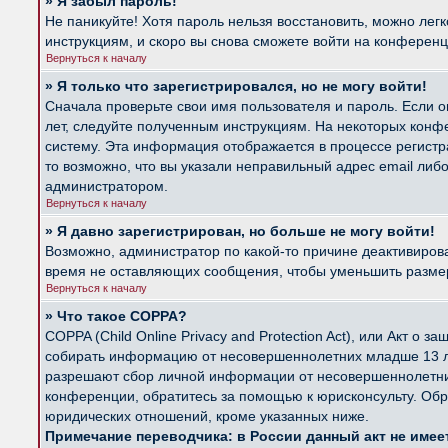
» Я забыл пароль!
Не паникуйте! Хотя пароль нельзя восстановить, можно лег
инструкциям, и скоро вы снова сможете войти на конферен
Вернуться к началу
» Я только что зарегистрировался, но не могу войти!
Сначала проверьте свои имя пользователя и пароль. Если о
лет, следуйте полученным инструкциям. На некоторых конф
систему. Эта информация отображается в процессе регистр
то возможно, что вы указали неправильный адрес email либ
администратором.
Вернуться к началу
» Я давно зарегистрирован, но больше не могу войти!
Возможно, администратор по какой-то причине деактивиров
время не оставляющих сообщения, чтобы уменьшить размер б
Вернуться к началу
» Что такое COPPA?
COPPA (Child Online Privacy and Protection Act), или Акт о
собирать информацию от несовершеннолетних младше 13 лет
разрешают сбор личной информации от несовершеннолетних 
конференции, обратитесь за помощью к юрисконсульту. Обр
юридических отношений, кроме указанных ниже.
Примечание переводчика: в России данный акт не име