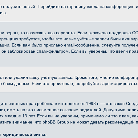
ко получить новый. Перейдите на страницу входа на конференцию 
цию.
ни верны, то возможны два варианта. Если включена поддержка CO
еренциях требуется, чтобы все новые учётные записи были активи
ации. Если вам было прислано email-сообщение, следуйте получе
о он заблокирован спам-фильтром. Если вы уверены, что ввели прав
ал или удалил вашу учётную запись. Кроме того, многие конферен
азы данных. Если это произошло, попробуйте зарегистрироваться 
 защите частных прав ребёнка в интернете от 1998 г. — это закон Со
, иметь на это письменное согласие родителей. Допустимо наличи
младше 13 лет. Если вы не уверены, применимо ли это к вам, ка
атите внимание, что phpBB Group не может давать рекомендаций 
ет юридической силы.