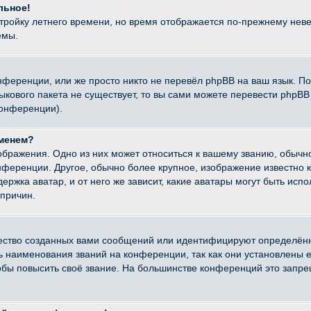
льное!
стройку летнего времени, но время отображается по-прежнему неве
емы.
нференции, или же просто никто не перевёл phpBB на ваш язык. П
языкового пакета не существует, то вы сами можете перевести ph
конференции).
именем?
ображения. Одно из них может относиться к вашему званию, обычно
онференции. Другое, обычно более крупное, изображение известно 
ержка аватар, и от него же зависит, какие аватары могут быть исп
причин.
ество созданных вами сообщений или идентифицируют определённ
наименования званий на конференции, так как они установлены е
бы повысить своё звание. На большинстве конференций это запре