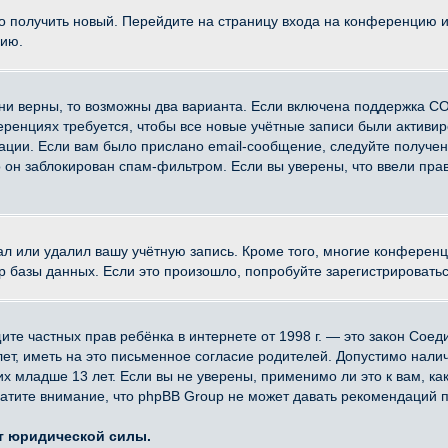
ко получить новый. Перейдите на страницу входа на конференцию 
цию.
ни верны, то возможны два варианта. Если включена поддержка CO
еренциях требуется, чтобы все новые учётные записи были активи
ации. Если вам было прислано email-сообщение, следуйте получе
о он заблокирован спам-фильтром. Если вы уверены, что ввели прав
ал или удалил вашу учётную запись. Кроме того, многие конферен
азы данных. Если это произошло, попробуйте зарегистрироваться 
 защите частных прав ребёнка в интернете от 1998 г. — это закон Со
, иметь на это письменное согласие родителей. Допустимо наличи
младше 13 лет. Если вы не уверены, применимо ли это к вам, ка
атите внимание, что phpBB Group не может давать рекомендаций 
ет юридической силы.