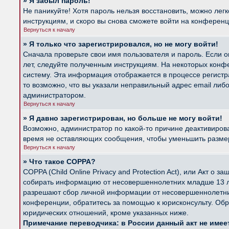
» Я забыл пароль!
Не паникуйте! Хотя пароль нельзя восстановить, можно лег
инструкциям, и скоро вы снова сможете войти на конферен
Вернуться к началу
» Я только что зарегистрировался, но не могу войти!
Сначала проверьте свои имя пользователя и пароль. Если о
лет, следуйте полученным инструкциям. На некоторых конф
систему. Эта информация отображается в процессе регистр
то возможно, что вы указали неправильный адрес email либ
администратором.
Вернуться к началу
» Я давно зарегистрирован, но больше не могу войти!
Возможно, администратор по какой-то причине деактивиров
время не оставляющих сообщения, чтобы уменьшить размер б
Вернуться к началу
» Что такое COPPA?
COPPA (Child Online Privacy and Protection Act), или Акт о
собирать информацию от несовершеннолетних младше 13 лет
разрешают сбор личной информации от несовершеннолетних 
конференции, обратитесь за помощью к юрисконсульту. Обр
юридических отношений, кроме указанных ниже.
Примечание переводчика: в России данный акт не име