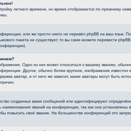
льное!
стройку летнего времени, но время отображается по-прежнему неве
емы.
нференции, или же просто никто не перевёл phpBB на ваш язык. П
языкового пакета не существует, то вы сами можете перевести ph
конференции).
именем?
ображения. Одно из них может относиться к вашему званию, обычно
онференции. Другое, обычно более крупное, изображение известно 
ержка аватар, и от него же зависит, какие аватары могут быть исп
причин.
ество созданных вами сообщений или идентифицируют определённ
наименования званий на конференции, так как они установлены е
бы повысить своё звание. На большинстве конференций это запре