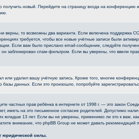
ко получить новый. Перейдите на страницу входа на конференцию 
цию.
ни верны, то возможны два варианта. Если включена поддержка CO
еренциях требуется, чтобы все новые учётные записи были активи
ации. Если вам было прислано email-сообщение, следуйте получе
о он заблокирован спам-фильтром. Если вы уверены, что ввели прав
ал или удалил вашу учётную запись. Кроме того, многие конферен
азы данных. Если это произошло, попробуйте зарегистрироваться 
 защите частных прав ребёнка в интернете от 1998 г. — это закон Со
, иметь на это письменное согласие родителей. Допустимо наличи
младше 13 лет. Если вы не уверены, применимо ли это к вам, ка
атите внимание, что phpBB Group не может давать рекомендаций 
ет юридической силы.