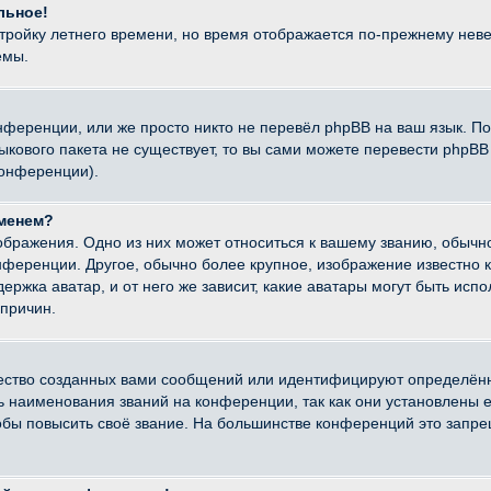
льное!
стройку летнего времени, но время отображается по-прежнему неве
емы.
нференции, или же просто никто не перевёл phpBB на ваш язык. П
языкового пакета не существует, то вы сами можете перевести ph
конференции).
именем?
ображения. Одно из них может относиться к вашему званию, обычно
онференции. Другое, обычно более крупное, изображение известно 
ержка аватар, и от него же зависит, какие аватары могут быть исп
причин.
ество созданных вами сообщений или идентифицируют определённ
наименования званий на конференции, так как они установлены е
бы повысить своё звание. На большинстве конференций это запре