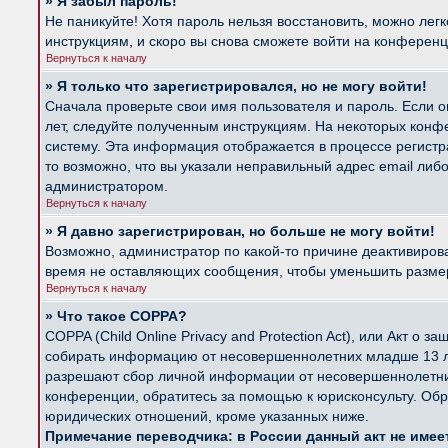
» Я забыл пароль!
Не паникуйте! Хотя пароль нельзя восстановить, можно лег
инструкциям, и скоро вы снова сможете войти на конферен
Вернуться к началу
» Я только что зарегистрировался, но не могу войти!
Сначала проверьте свои имя пользователя и пароль. Если о
лет, следуйте полученным инструкциям. На некоторых конф
систему. Эта информация отображается в процессе регистр
то возможно, что вы указали неправильный адрес email либ
администратором.
Вернуться к началу
» Я давно зарегистрирован, но больше не могу войти!
Возможно, администратор по какой-то причине деактивиров
время не оставляющих сообщения, чтобы уменьшить размер б
Вернуться к началу
» Что такое COPPA?
COPPA (Child Online Privacy and Protection Act), или Акт о
собирать информацию от несовершеннолетних младше 13 лет
разрешают сбор личной информации от несовершеннолетних 
конференции, обратитесь за помощью к юрисконсульту. Обр
юридических отношений, кроме указанных ниже.
Примечание переводчика: в России данный акт не име