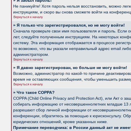
» Я забыл пароль!
Не паникуйте! Хотя пароль нельзя восстановить, можно лег
инструкциям, и скоро вы снова сможете войти на конферен
Вернуться к началу
» Я только что зарегистрировался, но не могу войти!
Сначала проверьте свои имя пользователя и пароль. Если о
лет, следуйте полученным инструкциям. На некоторых конф
систему. Эта информация отображается в процессе регистр
то возможно, что вы указали неправильный адрес email либ
администратором.
Вернуться к началу
» Я давно зарегистрирован, но больше не могу войти!
Возможно, администратор по какой-то причине деактивиров
время не оставляющих сообщения, чтобы уменьшить размер б
Вернуться к началу
» Что такое COPPA?
COPPA (Child Online Privacy and Protection Act), или Акт о
собирать информацию от несовершеннолетних младше 13 лет
разрешают сбор личной информации от несовершеннолетних 
конференции, обратитесь за помощью к юрисконсульту. Обр
юридических отношений, кроме указанных ниже.
Примечание переводчика: в России данный акт не име