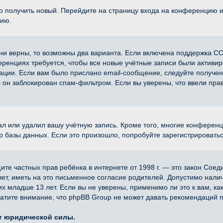
ко получить новый. Перейдите на страницу входа на конференцию 
цию.
ни верны, то возможны два варианта. Если включена поддержка CO
еренциях требуется, чтобы все новые учётные записи были активи
ации. Если вам было прислано email-сообщение, следуйте получе
о он заблокирован спам-фильтром. Если вы уверены, что ввели прав
ал или удалил вашу учётную запись. Кроме того, многие конферен
азы данных. Если это произошло, попробуйте зарегистрироваться 
 защите частных прав ребёнка в интернете от 1998 г. — это закон Со
, иметь на это письменное согласие родителей. Допустимо наличи
младше 13 лет. Если вы не уверены, применимо ли это к вам, ка
атите внимание, что phpBB Group не может давать рекомендаций 
ет юридической силы.