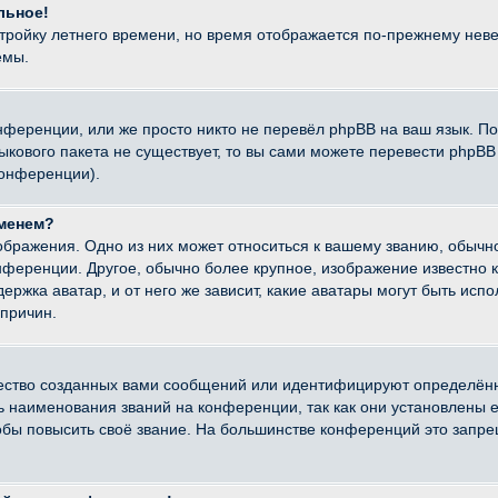
льное!
стройку летнего времени, но время отображается по-прежнему неве
емы.
нференции, или же просто никто не перевёл phpBB на ваш язык. П
языкового пакета не существует, то вы сами можете перевести ph
конференции).
именем?
ображения. Одно из них может относиться к вашему званию, обычно
онференции. Другое, обычно более крупное, изображение известно 
ержка аватар, и от него же зависит, какие аватары могут быть исп
причин.
ество созданных вами сообщений или идентифицируют определённ
наименования званий на конференции, так как они установлены е
бы повысить своё звание. На большинстве конференций это запре