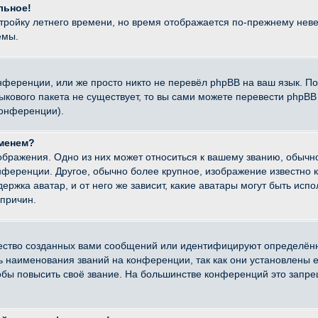
льное!
стройку летнего времени, но время отображается по-прежнему неве
емы.
нференции, или же просто никто не перевёл phpBB на ваш язык. П
языкового пакета не существует, то вы сами можете перевести ph
конференции).
именем?
ображения. Одно из них может относиться к вашему званию, обычно
онференции. Другое, обычно более крупное, изображение известно 
ержка аватар, и от него же зависит, какие аватары могут быть исп
причин.
ество созданных вами сообщений или идентифицируют определённ
наименования званий на конференции, так как они установлены е
бы повысить своё звание. На большинстве конференций это запре