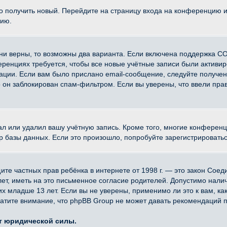
ко получить новый. Перейдите на страницу входа на конференцию 
цию.
ни верны, то возможны два варианта. Если включена поддержка CO
еренциях требуется, чтобы все новые учётные записи были активи
ации. Если вам было прислано email-сообщение, следуйте получе
о он заблокирован спам-фильтром. Если вы уверены, что ввели прав
ал или удалил вашу учётную запись. Кроме того, многие конферен
азы данных. Если это произошло, попробуйте зарегистрироваться 
 защите частных прав ребёнка в интернете от 1998 г. — это закон Со
, иметь на это письменное согласие родителей. Допустимо наличи
младше 13 лет. Если вы не уверены, применимо ли это к вам, ка
атите внимание, что phpBB Group не может давать рекомендаций 
ет юридической силы.