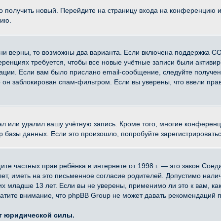
ко получить новый. Перейдите на страницу входа на конференцию 
цию.
ни верны, то возможны два варианта. Если включена поддержка CO
еренциях требуется, чтобы все новые учётные записи были активи
ации. Если вам было прислано email-сообщение, следуйте получе
о он заблокирован спам-фильтром. Если вы уверены, что ввели прав
ал или удалил вашу учётную запись. Кроме того, многие конферен
азы данных. Если это произошло, попробуйте зарегистрироваться 
 защите частных прав ребёнка в интернете от 1998 г. — это закон Со
, иметь на это письменное согласие родителей. Допустимо наличи
младше 13 лет. Если вы не уверены, применимо ли это к вам, ка
атите внимание, что phpBB Group не может давать рекомендаций 
ет юридической силы.