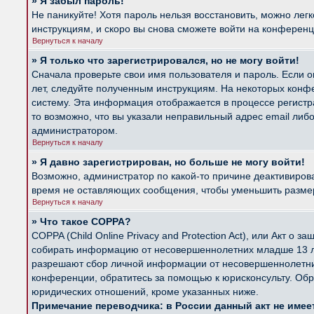
» Я забыл пароль!
Не паникуйте! Хотя пароль нельзя восстановить, можно лег
инструкциям, и скоро вы снова сможете войти на конферен
Вернуться к началу
» Я только что зарегистрировался, но не могу войти!
Сначала проверьте свои имя пользователя и пароль. Если о
лет, следуйте полученным инструкциям. На некоторых конф
систему. Эта информация отображается в процессе регистр
то возможно, что вы указали неправильный адрес email либ
администратором.
Вернуться к началу
» Я давно зарегистрирован, но больше не могу войти!
Возможно, администратор по какой-то причине деактивиров
время не оставляющих сообщения, чтобы уменьшить размер б
Вернуться к началу
» Что такое COPPA?
COPPA (Child Online Privacy and Protection Act), или Акт о
собирать информацию от несовершеннолетних младше 13 лет
разрешают сбор личной информации от несовершеннолетних 
конференции, обратитесь за помощью к юрисконсульту. Обр
юридических отношений, кроме указанных ниже.
Примечание переводчика: в России данный акт не име