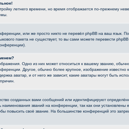
льное!
стройку летнего времени, но время отображается по-прежнему неве
емы.
нференции, или же просто никто не перевёл phpBB на ваш язык. П
языкового пакета не существует, то вы сами можете перевести ph
конференции).
именем?
ображения. Одно из них может относиться к вашему званию, обычно
онференции. Другое, обычно более крупное, изображение известно 
ержка аватар, и от него же зависит, какие аватары могут быть исп
причин.
ество созданных вами сообщений или идентифицируют определённ
наименования званий на конференции, так как они установлены е
бы повысить своё звание. На большинстве конференций это запре