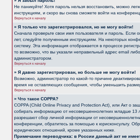
» Я забыл пароль!
Не паникуйте! Хотя пароль нельзя восстановить, можно лег
инструкциям, и скоро вы снова сможете войти на конферен
Вернуться к началу
» Я только что зарегистрировался, но не могу войти!
Сначала проверьте свои имя пользователя и пароль. Если о
лет, следуйте полученным инструкциям. На некоторых конф
систему. Эта информация отображается в процессе регистр
то возможно, что вы указали неправильный адрес email либ
администратором.
Вернуться к началу
» Я давно зарегистрирован, но больше не могу войти!
Возможно, администратор по какой-то причине деактивиров
время не оставляющих сообщения, чтобы уменьшить размер б
Вернуться к началу
» Что такое COPPA?
COPPA (Child Online Privacy and Protection Act), или Акт о
собирать информацию от несовершеннолетних младше 13 лет
разрешают сбор личной информации от несовершеннолетних 
конференции, обратитесь за помощью к юрисконсульту. Обр
юридических отношений, кроме указанных ниже.
Примечание переводчика: в России данный акт не име