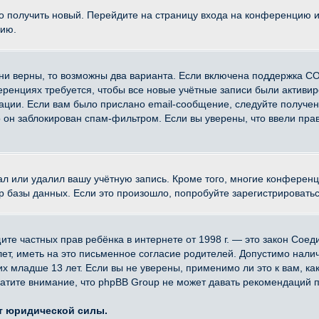
ко получить новый. Перейдите на страницу входа на конференцию 
цию.
ни верны, то возможны два варианта. Если включена поддержка CO
еренциях требуется, чтобы все новые учётные записи были активи
ации. Если вам было прислано email-сообщение, следуйте получе
о он заблокирован спам-фильтром. Если вы уверены, что ввели прав
ал или удалил вашу учётную запись. Кроме того, многие конферен
азы данных. Если это произошло, попробуйте зарегистрироваться 
 защите частных прав ребёнка в интернете от 1998 г. — это закон Со
, иметь на это письменное согласие родителей. Допустимо наличи
младше 13 лет. Если вы не уверены, применимо ли это к вам, ка
атите внимание, что phpBB Group не может давать рекомендаций 
ет юридической силы.