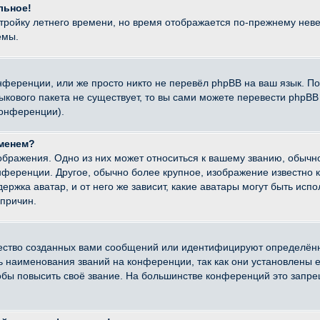
льное!
стройку летнего времени, но время отображается по-прежнему неве
емы.
нференции, или же просто никто не перевёл phpBB на ваш язык. П
языкового пакета не существует, то вы сами можете перевести ph
конференции).
именем?
ображения. Одно из них может относиться к вашему званию, обычно
онференции. Другое, обычно более крупное, изображение известно 
ержка аватар, и от него же зависит, какие аватары могут быть исп
причин.
ество созданных вами сообщений или идентифицируют определённ
наименования званий на конференции, так как они установлены е
бы повысить своё звание. На большинстве конференций это запре