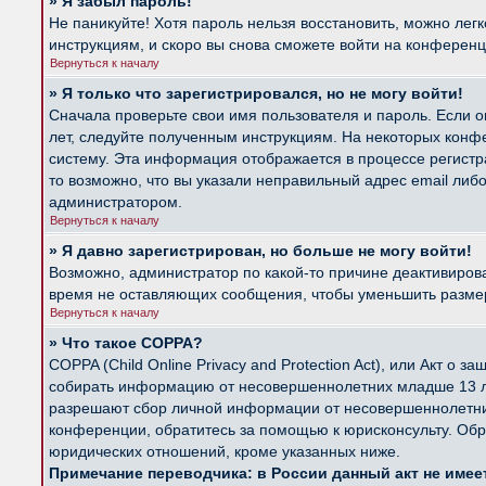
» Я забыл пароль!
Не паникуйте! Хотя пароль нельзя восстановить, можно лег
инструкциям, и скоро вы снова сможете войти на конферен
Вернуться к началу
» Я только что зарегистрировался, но не могу войти!
Сначала проверьте свои имя пользователя и пароль. Если о
лет, следуйте полученным инструкциям. На некоторых конф
систему. Эта информация отображается в процессе регистр
то возможно, что вы указали неправильный адрес email либ
администратором.
Вернуться к началу
» Я давно зарегистрирован, но больше не могу войти!
Возможно, администратор по какой-то причине деактивиров
время не оставляющих сообщения, чтобы уменьшить размер б
Вернуться к началу
» Что такое COPPA?
COPPA (Child Online Privacy and Protection Act), или Акт о
собирать информацию от несовершеннолетних младше 13 лет
разрешают сбор личной информации от несовершеннолетних 
конференции, обратитесь за помощью к юрисконсульту. Обр
юридических отношений, кроме указанных ниже.
Примечание переводчика: в России данный акт не име