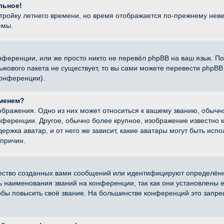
льное!
стройку летнего времени, но время отображается по-прежнему неве
емы.
нференции, или же просто никто не перевёл phpBB на ваш язык. П
языкового пакета не существует, то вы сами можете перевести ph
конференции).
именем?
ображения. Одно из них может относиться к вашему званию, обычно
онференции. Другое, обычно более крупное, изображение известно 
ержка аватар, и от него же зависит, какие аватары могут быть исп
причин.
ество созданных вами сообщений или идентифицируют определённ
наименования званий на конференции, так как они установлены е
бы повысить своё звание. На большинстве конференций это запре