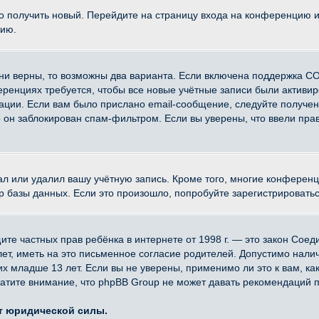
ко получить новый. Перейдите на страницу входа на конференцию 
цию.
ни верны, то возможны два варианта. Если включена поддержка CO
еренциях требуется, чтобы все новые учётные записи были активи
ации. Если вам было прислано email-сообщение, следуйте получе
о он заблокирован спам-фильтром. Если вы уверены, что ввели прав
ал или удалил вашу учётную запись. Кроме того, многие конферен
азы данных. Если это произошло, попробуйте зарегистрироваться 
 защите частных прав ребёнка в интернете от 1998 г. — это закон Со
, иметь на это письменное согласие родителей. Допустимо наличи
младше 13 лет. Если вы не уверены, применимо ли это к вам, ка
атите внимание, что phpBB Group не может давать рекомендаций 
ет юридической силы.