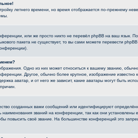
льное!
стройку летнего времени, но время отображается по-прежнему неве
емы.
нференции, или же просто никто не перевёл phpBB на ваш язык. П
языкового пакета не существует, то вы сами можете перевести ph
конференции).
именем?
ображения. Одно из них может относиться к вашему званию, обычно
онференции. Другое, обычно более крупное, изображение известно 
ержка аватар, и от него же зависит, какие аватары могут быть исп
причин.
ество созданных вами сообщений или идентифицируют определённ
наименования званий на конференции, так как они установлены е
бы повысить своё звание. На большинстве конференций это запре