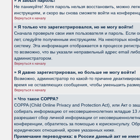
» Я забыл пароль!
Не паникуйте! Хотя пароль нельзя восстановить, можно лег
инструкциям, и скоро вы снова сможете войти на конферен
Вернуться к началу
» Я только что зарегистрировался, но не могу войти!
Сначала проверьте свои имя пользователя и пароль. Если о
лет, следуйте полученным инструкциям. На некоторых конф
систему. Эта информация отображается в процессе регистр
то возможно, что вы указали неправильный адрес email либ
администратором.
Вернуться к началу
» Я давно зарегистрирован, но больше не могу войти!
Возможно, администратор по какой-то причине деактивиров
время не оставляющих сообщения, чтобы уменьшить размер б
Вернуться к началу
» Что такое COPPA?
COPPA (Child Online Privacy and Protection Act), или Акт о
собирать информацию от несовершеннолетних младше 13 лет
разрешают сбор личной информации от несовершеннолетних 
конференции, обратитесь за помощью к юрисконсульту. Обр
юридических отношений, кроме указанных ниже.
Примечание переводчика: в России данный акт не име