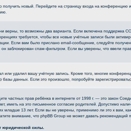
ко получить новый. Перейдите на страницу входа на конференцию 
цию.
ни верны, то возможны два варианта. Если включена поддержка CO
еренциях требуется, чтобы все новые учётные записи были активи
ации. Если вам было прислано email-сообщение, следуйте получе
о он заблокирован спам-фильтром. Если вы уверены, что ввели прав
ал или удалил вашу учётную запись. Кроме того, многие конферен
азы данных. Если это произошло, попробуйте зарегистрироваться 
 защите частных прав ребёнка в интернете от 1998 г. — это закон Со
, иметь на это письменное согласие родителей. Допустимо наличи
младше 13 лет. Если вы не уверены, применимо ли это к вам, ка
атите внимание, что phpBB Group не может давать рекомендаций 
ет юридической силы.