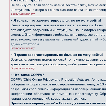
» Я забыл пароль!
Не паникуйте! Хотя пароль нельзя восстановить, можно лег
инструкциям, и скоро вы снова сможете войти на конферен
Вернуться к началу
» Я только что зарегистрировался, но не могу войти!
Сначала проверьте свои имя пользователя и пароль. Если о
лет, следуйте полученным инструкциям. На некоторых конф
систему. Эта информация отображается в процессе регистр
то возможно, что вы указали неправильный адрес email либ
администратором.
Вернуться к началу
» Я давно зарегистрирован, но больше не могу войти!
Возможно, администратор по какой-то причине деактивиров
время не оставляющих сообщения, чтобы уменьшить размер б
Вернуться к началу
» Что такое COPPA?
COPPA (Child Online Privacy and Protection Act), или Акт о
собирать информацию от несовершеннолетних младше 13 лет
разрешают сбор личной информации от несовершеннолетних 
конференции, обратитесь за помощью к юрисконсульту. Обр
юридических отношений, кроме указанных ниже.
Примечание переводчика: в России данный акт не име