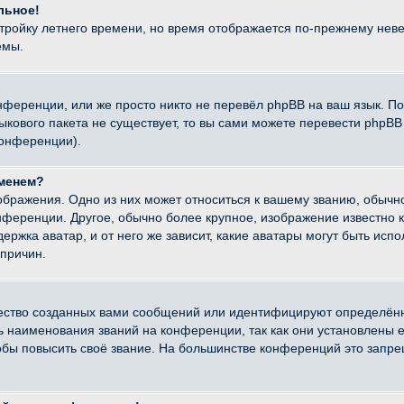
льное!
стройку летнего времени, но время отображается по-прежнему неве
емы.
нференции, или же просто никто не перевёл phpBB на ваш язык. П
языкового пакета не существует, то вы сами можете перевести ph
конференции).
именем?
ображения. Одно из них может относиться к вашему званию, обычно
онференции. Другое, обычно более крупное, изображение известно 
ержка аватар, и от него же зависит, какие аватары могут быть исп
причин.
ество созданных вами сообщений или идентифицируют определённ
наименования званий на конференции, так как они установлены е
бы повысить своё звание. На большинстве конференций это запре