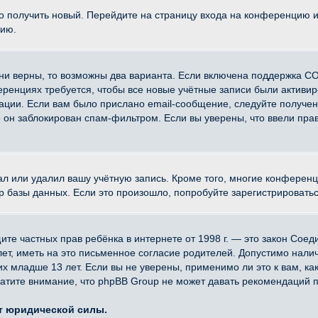
ко получить новый. Перейдите на страницу входа на конференцию 
цию.
ни верны, то возможны два варианта. Если включена поддержка CO
еренциях требуется, чтобы все новые учётные записи были активи
ации. Если вам было прислано email-сообщение, следуйте получе
о он заблокирован спам-фильтром. Если вы уверены, что ввели прав
ал или удалил вашу учётную запись. Кроме того, многие конферен
азы данных. Если это произошло, попробуйте зарегистрироваться 
 защите частных прав ребёнка в интернете от 1998 г. — это закон Со
, иметь на это письменное согласие родителей. Допустимо наличи
младше 13 лет. Если вы не уверены, применимо ли это к вам, ка
атите внимание, что phpBB Group не может давать рекомендаций 
ет юридической силы.