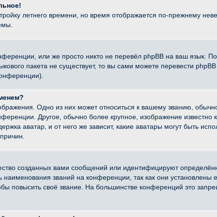
льное!
стройку летнего времени, но время отображается по-прежнему неве
емы.
нференции, или же просто никто не перевёл phpBB на ваш язык. П
языкового пакета не существует, то вы сами можете перевести ph
конференции).
именем?
ображения. Одно из них может относиться к вашему званию, обычно
онференции. Другое, обычно более крупное, изображение известно 
ержка аватар, и от него же зависит, какие аватары могут быть исп
причин.
ество созданных вами сообщений или идентифицируют определённ
наименования званий на конференции, так как они установлены е
бы повысить своё звание. На большинстве конференций это запре