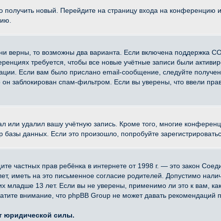
ко получить новый. Перейдите на страницу входа на конференцию 
цию.
ни верны, то возможны два варианта. Если включена поддержка CO
еренциях требуется, чтобы все новые учётные записи были активи
ации. Если вам было прислано email-сообщение, следуйте получе
о он заблокирован спам-фильтром. Если вы уверены, что ввели прав
ал или удалил вашу учётную запись. Кроме того, многие конферен
азы данных. Если это произошло, попробуйте зарегистрироваться 
 защите частных прав ребёнка в интернете от 1998 г. — это закон Со
, иметь на это письменное согласие родителей. Допустимо наличи
младше 13 лет. Если вы не уверены, применимо ли это к вам, ка
атите внимание, что phpBB Group не может давать рекомендаций 
ет юридической силы.