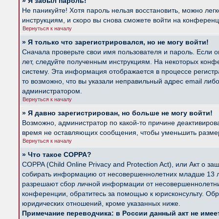
» Я забыл пароль!
Не паникуйте! Хотя пароль нельзя восстановить, можно лег
инструкциям, и скоро вы снова сможете войти на конферен
Вернуться к началу
» Я только что зарегистрировался, но не могу войти!
Сначала проверьте свои имя пользователя и пароль. Если о
лет, следуйте полученным инструкциям. На некоторых конф
систему. Эта информация отображается в процессе регистр
то возможно, что вы указали неправильный адрес email либ
администратором.
Вернуться к началу
» Я давно зарегистрирован, но больше не могу войти!
Возможно, администратор по какой-то причине деактивиров
время не оставляющих сообщения, чтобы уменьшить размер б
Вернуться к началу
» Что такое COPPA?
COPPA (Child Online Privacy and Protection Act), или Акт о
собирать информацию от несовершеннолетних младше 13 лет
разрешают сбор личной информации от несовершеннолетних 
конференции, обратитесь за помощью к юрисконсульту. Обр
юридических отношений, кроме указанных ниже.
Примечание переводчика: в России данный акт не име