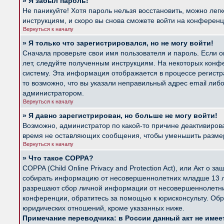
» Я забыл пароль!
Не паникуйте! Хотя пароль нельзя восстановить, можно лег
инструкциям, и скоро вы снова сможете войти на конферен
Вернуться к началу
» Я только что зарегистрировался, но не могу войти!
Сначала проверьте свои имя пользователя и пароль. Если о
лет, следуйте полученным инструкциям. На некоторых конф
систему. Эта информация отображается в процессе регистр
то возможно, что вы указали неправильный адрес email либ
администратором.
Вернуться к началу
» Я давно зарегистрирован, но больше не могу войти!
Возможно, администратор по какой-то причине деактивиров
время не оставляющих сообщения, чтобы уменьшить размер б
Вернуться к началу
» Что такое COPPA?
COPPA (Child Online Privacy and Protection Act), или Акт о
собирать информацию от несовершеннолетних младше 13 лет
разрешают сбор личной информации от несовершеннолетних 
конференции, обратитесь за помощью к юрисконсульту. Обр
юридических отношений, кроме указанных ниже.
Примечание переводчика: в России данный акт не име