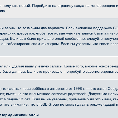
ко получить новый. Перейдите на страницу входа на конференцию 
цию.
ни верны, то возможны два варианта. Если включена поддержка CO
еренциях требуется, чтобы все новые учётные записи были активи
ации. Если вам было прислано email-сообщение, следуйте получе
о он заблокирован спам-фильтром. Если вы уверены, что ввели прав
ал или удалил вашу учётную запись. Кроме того, многие конферен
азы данных. Если это произошло, попробуйте зарегистрироваться 
 защите частных прав ребёнка в интернете от 1998 г. — это закон Со
, иметь на это письменное согласие родителей. Допустимо наличи
младше 13 лет. Если вы не уверены, применимо ли это к вам, ка
атите внимание, что phpBB Group не может давать рекомендаций 
ет юридической силы.