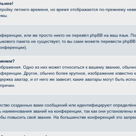
льное!
стройку летнего времени, но время отображается по-прежнему неве
емы.
нференции, или же просто никто не перевёл phpBB на ваш язык. П
языкового пакета не существует, то вы сами можете перевести ph
конференции).
именем?
ображения. Одно из них может относиться к вашему званию, обычно
онференции. Другое, обычно более крупное, изображение известно 
ержка аватар, и от него же зависит, какие аватары могут быть исп
причин.
ество созданных вами сообщений или идентифицируют определённ
наименования званий на конференции, так как они установлены е
бы повысить своё звание. На большинстве конференций это запре