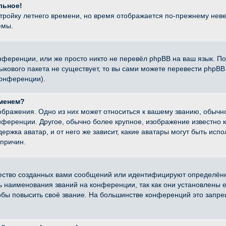
льное!
стройку летнего времени, но время отображается по-прежнему неве
емы.
нференции, или же просто никто не перевёл phpBB на ваш язык. П
языкового пакета не существует, то вы сами можете перевести ph
конференции).
именем?
ображения. Одно из них может относиться к вашему званию, обычно
онференции. Другое, обычно более крупное, изображение известно 
ержка аватар, и от него же зависит, какие аватары могут быть исп
причин.
ество созданных вами сообщений или идентифицируют определённ
наименования званий на конференции, так как они установлены е
бы повысить своё звание. На большинстве конференций это запре