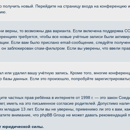
ко получить новый. Перейдите на страницу входа на конференцию 
цию.
ни верны, то возможны два варианта. Если включена поддержка CO
еренциях требуется, чтобы все новые учётные записи были активи
ации. Если вам было прислано email-сообщение, следуйте получе
о он заблокирован спам-фильтром. Если вы уверены, что ввели прав
ал или удалил вашу учётную запись. Кроме того, многие конферен
азы данных. Если это произошло, попробуйте зарегистрироваться 
 защите частных прав ребёнка в интернете от 1998 г. — это закон Со
, иметь на это письменное согласие родителей. Допустимо наличи
младше 13 лет. Если вы не уверены, применимо ли это к вам, ка
атите внимание, что phpBB Group не может давать рекомендаций 
ет юридической силы.