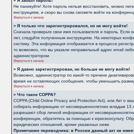
» Я забыл пароль!
Не паникуйте! Хотя пароль нельзя восстановить, можно лег
инструкциям, и скоро вы снова сможете войти на конферен
Вернуться к началу
» Я только что зарегистрировался, но не могу войти!
Сначала проверьте свои имя пользователя и пароль. Если о
лет, следуйте полученным инструкциям. На некоторых конф
систему. Эта информация отображается в процессе регистр
то возможно, что вы указали неправильный адрес email либ
администратором.
Вернуться к началу
» Я давно зарегистрирован, но больше не могу войти!
Возможно, администратор по какой-то причине деактивиров
время не оставляющих сообщения, чтобы уменьшить размер б
Вернуться к началу
» Что такое COPPA?
COPPA (Child Online Privacy and Protection Act), или Акт о
собирать информацию от несовершеннолетних младше 13 лет
разрешают сбор личной информации от несовершеннолетних 
конференции, обратитесь за помощью к юрисконсульту. Обр
юридических отношений, кроме указанных ниже.
Примечание переводчика: в России данный акт не име