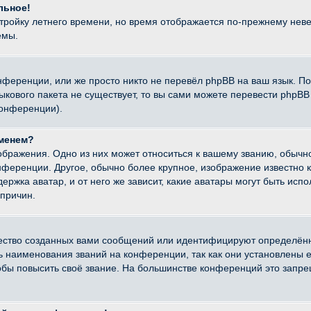
льное!
стройку летнего времени, но время отображается по-прежнему неве
емы.
нференции, или же просто никто не перевёл phpBB на ваш язык. П
языкового пакета не существует, то вы сами можете перевести ph
конференции).
именем?
ображения. Одно из них может относиться к вашему званию, обычно
онференции. Другое, обычно более крупное, изображение известно 
ержка аватар, и от него же зависит, какие аватары могут быть исп
причин.
ество созданных вами сообщений или идентифицируют определённ
наименования званий на конференции, так как они установлены е
бы повысить своё звание. На большинстве конференций это запре