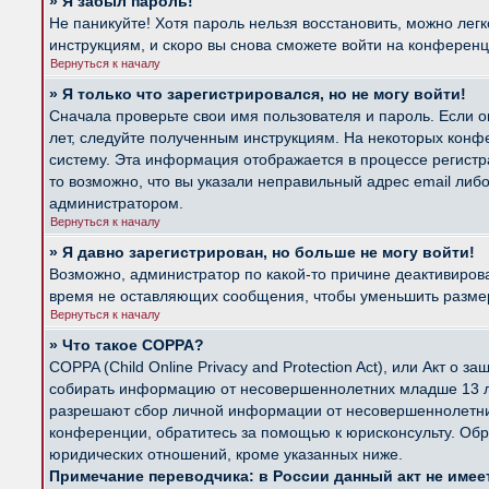
» Я забыл пароль!
Не паникуйте! Хотя пароль нельзя восстановить, можно лег
инструкциям, и скоро вы снова сможете войти на конферен
Вернуться к началу
» Я только что зарегистрировался, но не могу войти!
Сначала проверьте свои имя пользователя и пароль. Если о
лет, следуйте полученным инструкциям. На некоторых конф
систему. Эта информация отображается в процессе регистр
то возможно, что вы указали неправильный адрес email либ
администратором.
Вернуться к началу
» Я давно зарегистрирован, но больше не могу войти!
Возможно, администратор по какой-то причине деактивиров
время не оставляющих сообщения, чтобы уменьшить размер б
Вернуться к началу
» Что такое COPPA?
COPPA (Child Online Privacy and Protection Act), или Акт о
собирать информацию от несовершеннолетних младше 13 лет
разрешают сбор личной информации от несовершеннолетних 
конференции, обратитесь за помощью к юрисконсульту. Обр
юридических отношений, кроме указанных ниже.
Примечание переводчика: в России данный акт не име