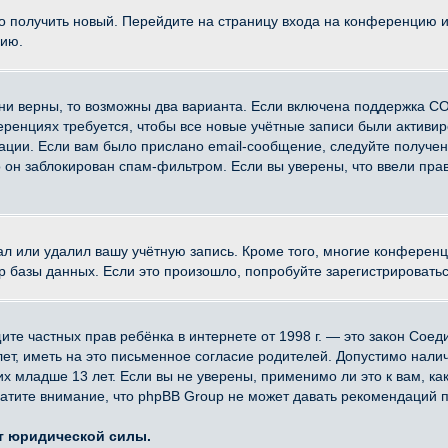
ко получить новый. Перейдите на страницу входа на конференцию 
цию.
ни верны, то возможны два варианта. Если включена поддержка CO
еренциях требуется, чтобы все новые учётные записи были активи
ации. Если вам было прислано email-сообщение, следуйте получе
о он заблокирован спам-фильтром. Если вы уверены, что ввели прав
ал или удалил вашу учётную запись. Кроме того, многие конферен
азы данных. Если это произошло, попробуйте зарегистрироваться 
 защите частных прав ребёнка в интернете от 1998 г. — это закон Со
, иметь на это письменное согласие родителей. Допустимо наличи
младше 13 лет. Если вы не уверены, применимо ли это к вам, ка
атите внимание, что phpBB Group не может давать рекомендаций 
ет юридической силы.