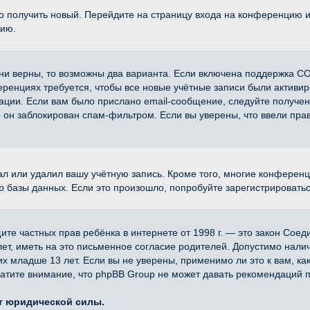
ко получить новый. Перейдите на страницу входа на конференцию 
цию.
ни верны, то возможны два варианта. Если включена поддержка CO
еренциях требуется, чтобы все новые учётные записи были активи
ации. Если вам было прислано email-сообщение, следуйте получе
о он заблокирован спам-фильтром. Если вы уверены, что ввели прав
ал или удалил вашу учётную запись. Кроме того, многие конферен
азы данных. Если это произошло, попробуйте зарегистрироваться 
 защите частных прав ребёнка в интернете от 1998 г. — это закон Со
, иметь на это письменное согласие родителей. Допустимо наличи
младше 13 лет. Если вы не уверены, применимо ли это к вам, ка
атите внимание, что phpBB Group не может давать рекомендаций 
ет юридической силы.