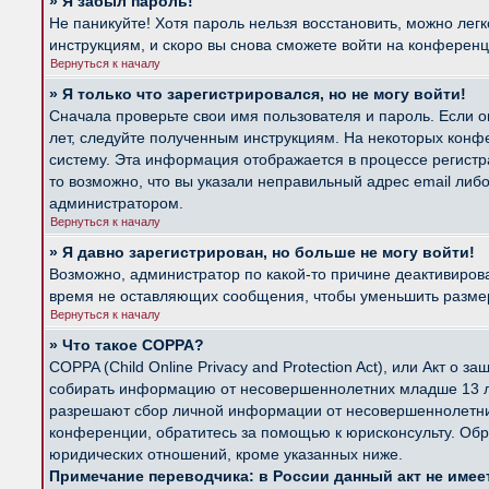
» Я забыл пароль!
Не паникуйте! Хотя пароль нельзя восстановить, можно лег
инструкциям, и скоро вы снова сможете войти на конферен
Вернуться к началу
» Я только что зарегистрировался, но не могу войти!
Сначала проверьте свои имя пользователя и пароль. Если о
лет, следуйте полученным инструкциям. На некоторых конф
систему. Эта информация отображается в процессе регистр
то возможно, что вы указали неправильный адрес email либ
администратором.
Вернуться к началу
» Я давно зарегистрирован, но больше не могу войти!
Возможно, администратор по какой-то причине деактивиров
время не оставляющих сообщения, чтобы уменьшить размер б
Вернуться к началу
» Что такое COPPA?
COPPA (Child Online Privacy and Protection Act), или Акт о
собирать информацию от несовершеннолетних младше 13 лет
разрешают сбор личной информации от несовершеннолетних 
конференции, обратитесь за помощью к юрисконсульту. Обр
юридических отношений, кроме указанных ниже.
Примечание переводчика: в России данный акт не име