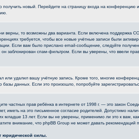
ко получить новый. Перейдите на страницу входа на конференцию 
цию.
ни верны, то возможны два варианта. Если включена поддержка CO
еренциях требуется, чтобы все новые учётные записи были активи
ации. Если вам было прислано email-сообщение, следуйте получе
о он заблокирован спам-фильтром. Если вы уверены, что ввели прав
ал или удалил вашу учётную запись. Кроме того, многие конферен
азы данных. Если это произошло, попробуйте зарегистрироваться 
 защите частных прав ребёнка в интернете от 1998 г. — это закон Со
, иметь на это письменное согласие родителей. Допустимо наличи
младше 13 лет. Если вы не уверены, применимо ли это к вам, ка
атите внимание, что phpBB Group не может давать рекомендаций 
ет юридической силы.