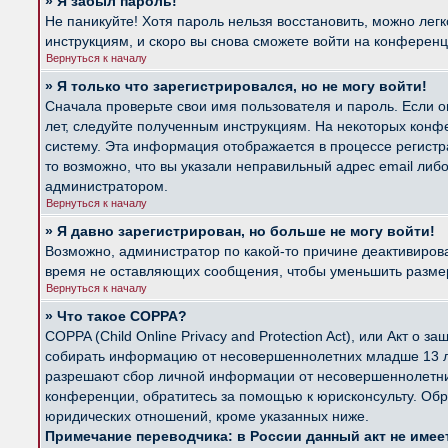
» Я забыл пароль!
Не паникуйте! Хотя пароль нельзя восстановить, можно лег
инструкциям, и скоро вы снова сможете войти на конферен
Вернуться к началу
» Я только что зарегистрировался, но не могу войти!
Сначала проверьте свои имя пользователя и пароль. Если о
лет, следуйте полученным инструкциям. На некоторых конф
систему. Эта информация отображается в процессе регистр
то возможно, что вы указали неправильный адрес email либ
администратором.
Вернуться к началу
» Я давно зарегистрирован, но больше не могу войти!
Возможно, администратор по какой-то причине деактивиров
время не оставляющих сообщения, чтобы уменьшить размер б
Вернуться к началу
» Что такое COPPA?
COPPA (Child Online Privacy and Protection Act), или Акт о
собирать информацию от несовершеннолетних младше 13 лет
разрешают сбор личной информации от несовершеннолетних 
конференции, обратитесь за помощью к юрисконсульту. Обр
юридических отношений, кроме указанных ниже.
Примечание переводчика: в России данный акт не име