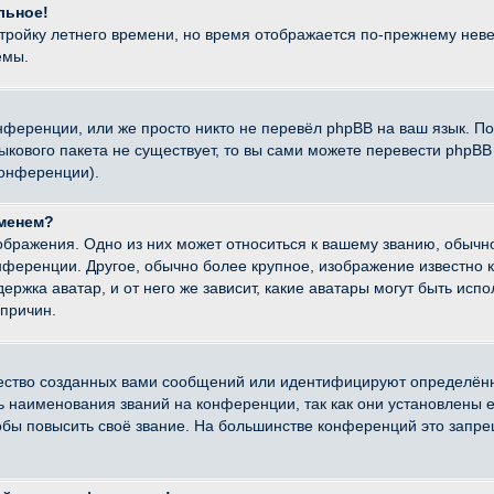
льное!
стройку летнего времени, но время отображается по-прежнему неве
емы.
нференции, или же просто никто не перевёл phpBB на ваш язык. П
языкового пакета не существует, то вы сами можете перевести ph
конференции).
именем?
ображения. Одно из них может относиться к вашему званию, обычно
онференции. Другое, обычно более крупное, изображение известно 
ержка аватар, и от него же зависит, какие аватары могут быть исп
причин.
ество созданных вами сообщений или идентифицируют определённ
наименования званий на конференции, так как они установлены е
бы повысить своё звание. На большинстве конференций это запре