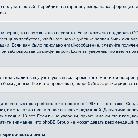
ко получить новый. Перейдите на страницу входа на конференцию 
цию.
ни верны, то возможны два варианта. Если включена поддержка CO
еренциях требуется, чтобы все новые учётные записи были активи
ации. Если вам было прислано email-сообщение, следуйте получе
о он заблокирован спам-фильтром. Если вы уверены, что ввели прав
ал или удалил вашу учётную запись. Кроме того, многие конферен
азы данных. Если это произошло, попробуйте зарегистрироваться 
 защите частных прав ребёнка в интернете от 1998 г. — это закон Со
, иметь на это письменное согласие родителей. Допустимо наличи
младше 13 лет. Если вы не уверены, применимо ли это к вам, ка
атите внимание, что phpBB Group не может давать рекомендаций 
ет юридической силы.