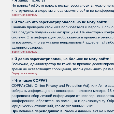
» Я забыл пароль!
Не паникуйте! Хотя пароль нельзя восстановить, можно лег
инструкциям, и скоро вы снова сможете войти на конферен
Вернуться к началу
» Я только что зарегистрировался, но не могу войти!
Сначала проверьте свои имя пользователя и пароль. Если о
лет, следуйте полученным инструкциям. На некоторых конф
систему. Эта информация отображается в процессе регистр
то возможно, что вы указали неправильный адрес email либ
администратором.
Вернуться к началу
» Я давно зарегистрирован, но больше не могу войти!
Возможно, администратор по какой-то причине деактивиров
время не оставляющих сообщения, чтобы уменьшить размер б
Вернуться к началу
» Что такое COPPA?
COPPA (Child Online Privacy and Protection Act), или Акт о
собирать информацию от несовершеннолетних младше 13 лет
разрешают сбор личной информации от несовершеннолетних 
конференции, обратитесь за помощью к юрисконсульту. Обр
юридических отношений, кроме указанных ниже.
Примечание переводчика: в России данный акт не име