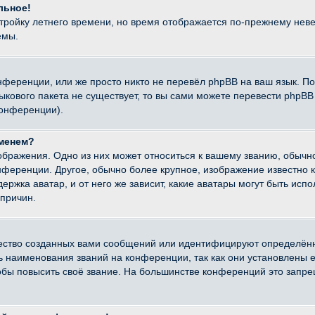
льное!
стройку летнего времени, но время отображается по-прежнему неве
емы.
нференции, или же просто никто не перевёл phpBB на ваш язык. П
языкового пакета не существует, то вы сами можете перевести ph
конференции).
именем?
ображения. Одно из них может относиться к вашему званию, обычно
онференции. Другое, обычно более крупное, изображение известно 
ержка аватар, и от него же зависит, какие аватары могут быть исп
причин.
ество созданных вами сообщений или идентифицируют определённ
наименования званий на конференции, так как они установлены е
бы повысить своё звание. На большинстве конференций это запре