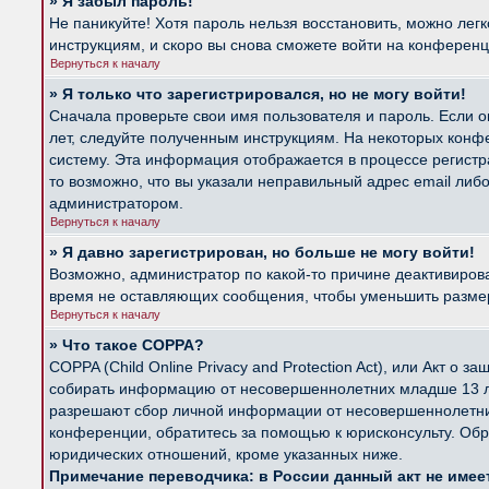
» Я забыл пароль!
Не паникуйте! Хотя пароль нельзя восстановить, можно лег
инструкциям, и скоро вы снова сможете войти на конферен
Вернуться к началу
» Я только что зарегистрировался, но не могу войти!
Сначала проверьте свои имя пользователя и пароль. Если о
лет, следуйте полученным инструкциям. На некоторых конф
систему. Эта информация отображается в процессе регистр
то возможно, что вы указали неправильный адрес email либ
администратором.
Вернуться к началу
» Я давно зарегистрирован, но больше не могу войти!
Возможно, администратор по какой-то причине деактивиров
время не оставляющих сообщения, чтобы уменьшить размер б
Вернуться к началу
» Что такое COPPA?
COPPA (Child Online Privacy and Protection Act), или Акт о
собирать информацию от несовершеннолетних младше 13 лет
разрешают сбор личной информации от несовершеннолетних 
конференции, обратитесь за помощью к юрисконсульту. Обр
юридических отношений, кроме указанных ниже.
Примечание переводчика: в России данный акт не име