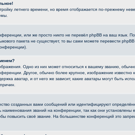
льное!
стройку летнего времени, но время отображается по-прежнему неве
емы.
нференции, или же просто никто не перевёл phpBB на ваш язык. П
языкового пакета не существует, то вы сами можете перевести ph
конференции).
именем?
ображения. Одно из них может относиться к вашему званию, обычно
онференции. Другое, обычно более крупное, изображение известно 
ержка аватар, и от него же зависит, какие аватары могут быть исп
причин.
ество созданных вами сообщений или идентифицируют определённ
наименования званий на конференции, так как они установлены е
бы повысить своё звание. На большинстве конференций это запре