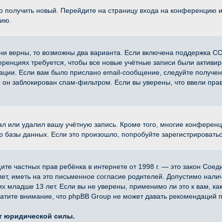
ко получить новый. Перейдите на страницу входа на конференцию 
цию.
ни верны, то возможны два варианта. Если включена поддержка CO
еренциях требуется, чтобы все новые учётные записи были активи
ации. Если вам было прислано email-сообщение, следуйте получе
о он заблокирован спам-фильтром. Если вы уверены, что ввели прав
ал или удалил вашу учётную запись. Кроме того, многие конферен
азы данных. Если это произошло, попробуйте зарегистрироваться 
 защите частных прав ребёнка в интернете от 1998 г. — это закон Со
, иметь на это письменное согласие родителей. Допустимо наличи
младше 13 лет. Если вы не уверены, применимо ли это к вам, ка
атите внимание, что phpBB Group не может давать рекомендаций 
ет юридической силы.