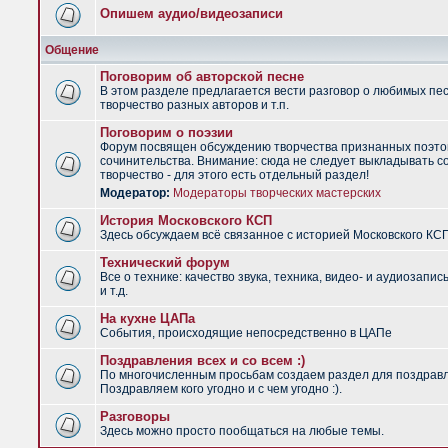
Опишем аудио/видеозаписи
Общение
Поговорим об авторской песне
В этом разделе предлагается вести разговор о любимых пес
творчество разных авторов и т.п.
Поговорим о поэзии
Форум посвящен обсуждению творчества признанных поэто
сочинительства. Внимание: сюда не следует выкладывать с
творчество - для этого есть отдельный раздел!
Модератор:
Модераторы творческих мастерских
История Московского КСП
Здесь обсуждаем всё связанное с историей Московского КС
Технический форум
Все о технике: качество звука, техника, видео- и аудиозапис
и т.д.
На кухне ЦАПа
События, происходящие непосредственно в ЦАПе
Поздравления всех и со всем :)
По многочисленным просьбам создаем раздел для поздрав
Поздравляем кого угодно и с чем угодно :).
Разговоры
Здесь можно просто пообщаться на любые темы.