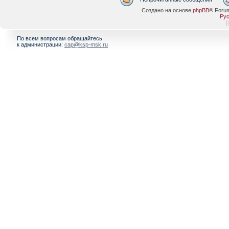
Создано на основе
phpBB
® Foru
Рус
[
По всем вопросам обращайтесь
к администрации:
cap@ksp-msk.ru