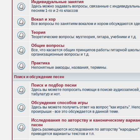
Индивидуальные занятия
Здесь можно задавать вопросы, связанные с индивидуальн
песням 1-го и 2-го классов
Вокал и хор
Все вопросы по занятиям вокалом и хором обсуждаются зде
Теория
Теоретические вопросы: музтеория, гитара, учебники и т.д.
Общие вопросы
Все, что касается общих принципов работы гитарной школы
организационные вопросы и т.д.
Практика
Непонятные аккорды, названия, термины.
Поиск и обсуждение песен
Поиск и подбор песни
Здесь вы можете попросить помощи в поиске аудиозаписей,
табулатур и нот.
Обсуждение способов игры
Здесь вы можете получить ответ на вопрос "как играть". Не
проигрыши - все это обсуждается в данной теме.
Исследования по авторству и каноническому вариан
песен
Здесь размещаются исследования по авторству "народных" 
приводятся варианты текстов и т.п.