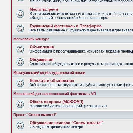
любопытную книгу, познакомились с творчеством интересно
Место встречи
В этом разделе можно назначать встречи, искать "пропавших
объединений, объявлений общего характера.
Грушинский фестиваль и Платформа
Все темы связанные с Грушинским фестивалем и фестив
Московский конкурс
Объявления
Информация о прослушиваниях, концертах, порядке провед
Обсуждения
Здесь можно обсуждать итоги и результаты, размещать сво
Межвузовский клуб студенческой песни
Новости и объявления
Всё связанное с межвузовским клубом и межвузовским фес
Московский детско-юношеский фестиваль АП
Общие вопросы (МДЮФАП)
Московский детско-юношеский фестиваль АП
Проект "Споем вместе!"
Обсуждение вечеров "Споем вместе!"
Обсуждаем прошедшие вечера