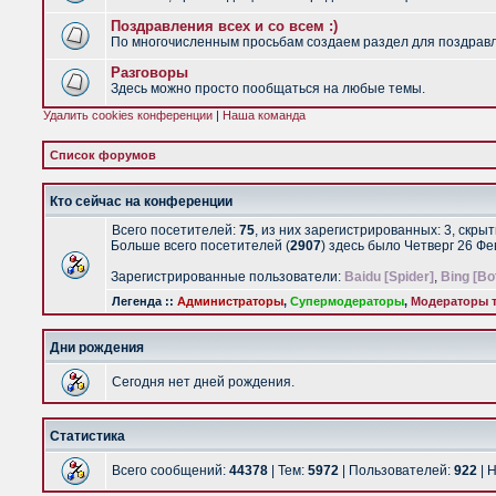
Поздравления всех и со всем :)
По многочисленным просьбам создаем раздел для поздравлен
Разговоры
Здесь можно просто пообщаться на любые темы.
Удалить cookies конференции
|
Наша команда
Список форумов
Кто сейчас на конференции
Всего посетителей:
75
, из них зарегистрированных: 3, скры
Больше всего посетителей (
2907
) здесь было Четверг 26 Ф
Зарегистрированные пользователи:
Baidu [Spider]
,
Bing [Bo
Легенда ::
Администраторы
,
Супермодераторы
,
Модераторы т
Дни рождения
Сегодня нет дней рождения.
Статистика
Всего сообщений:
44378
| Тем:
5972
| Пользователей:
922
| 