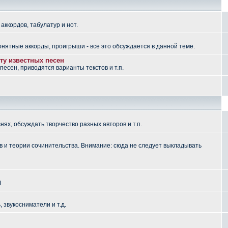
аккордов, табулатур и нот.
понятные аккорды, проигрыши - все это обсуждается в данной теме.
ту известных песен
есен, приводятся варианты текстов и т.п.
ях, обсуждать творчество разных авторов и т.п.
 и теории сочинительства. Внимание: сюда не следует выкладывать
П
, звукосниматели и т.д.