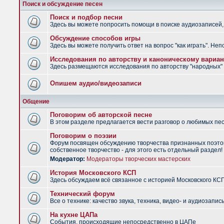
Поиск и обсуждение песен
Поиск и подбор песни
Здесь вы можете попросить помощи в поиске аудиозаписей, 
Обсуждение способов игры
Здесь вы можете получить ответ на вопрос "как играть". Не
Исследования по авторству и каноническому вариан
Здесь размещаются исследования по авторству "народных" п
Опишем аудио/видеозаписи
Общение
Поговорим об авторской песне
В этом разделе предлагается вести разговор о любимых песн
Поговорим о поэзии
Форум посвящен обсуждению творчества признанных поэтов
собственное творчество - для этого есть отдельный раздел!
Модератор:
Модераторы творческих мастерских
История Московского КСП
Здесь обсуждаем всё связанное с историей Московского КС
Технический форум
Все о технике: качество звука, техника, видео- и аудиозапись
На кухне ЦАПа
События, происходящие непосредственно в ЦАПе