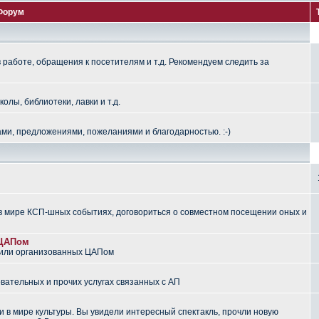
Форум
работе, обращения к посетителям и т.д. Рекомендуем следить за
лы, библиотеки, лавки и т.д.
ми, предложениями, пожеланиями и благодарностью. :-)
 мире КСП-шных событиях, договориться о совместном посещении оных и
 ЦАПом
 или организованных ЦАПом
вательных и прочих услугах связанных с АП
 в мире культуры. Вы увидели интересный спектакль, прочли новую