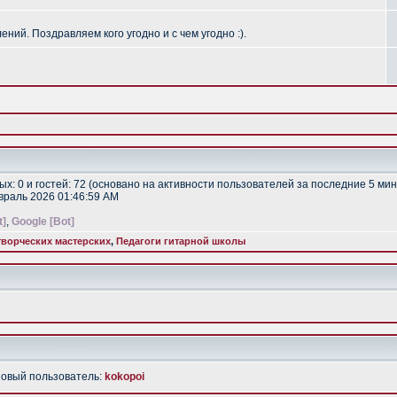
ий. Поздравляем кого угодно и с чем угодно :).
тых: 0 и гостей: 72 (основано на активности пользователей за последние 5 мин
евраль 2026 01:46:59 AM
t]
,
Google [Bot]
ворческих мастерских
,
Педагоги гитарной школы
Новый пользователь:
kokopoi