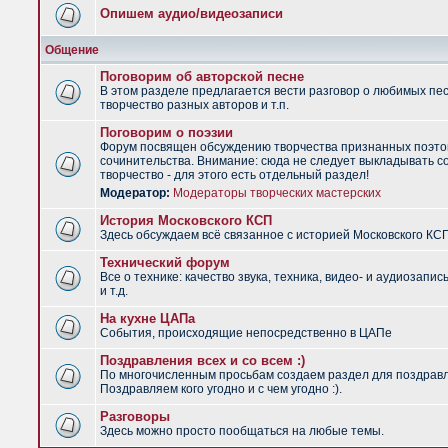
Опишем аудио/видеозаписи
Общение
Поговорим об авторской песне
В этом разделе предлагается вести разговор о любимых пес
творчество разных авторов и т.п.
Поговорим о поэзии
Форум посвящен обсуждению творчества признанных поэто
сочинительства. Внимание: сюда не следует выкладывать с
творчество - для этого есть отдельный раздел!
Модератор:
Модераторы творческих мастерских
История Московского КСП
Здесь обсуждаем всё связанное с историей Московского КС
Технический форум
Все о технике: качество звука, техника, видео- и аудиозапис
и т.д.
На кухне ЦАПа
События, происходящие непосредственно в ЦАПе
Поздравления всех и со всем :)
По многочисленным просьбам создаем раздел для поздрав
Поздравляем кого угодно и с чем угодно :).
Разговоры
Здесь можно просто пообщаться на любые темы.