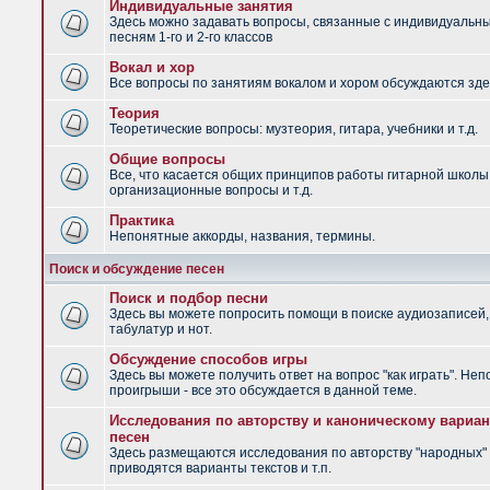
Индивидуальные занятия
Здесь можно задавать вопросы, связанные с индивидуальн
песням 1-го и 2-го классов
Вокал и хор
Все вопросы по занятиям вокалом и хором обсуждаются зде
Теория
Теоретические вопросы: музтеория, гитара, учебники и т.д.
Общие вопросы
Все, что касается общих принципов работы гитарной школы
организационные вопросы и т.д.
Практика
Непонятные аккорды, названия, термины.
Поиск и обсуждение песен
Поиск и подбор песни
Здесь вы можете попросить помощи в поиске аудиозаписей,
табулатур и нот.
Обсуждение способов игры
Здесь вы можете получить ответ на вопрос "как играть". Не
проигрыши - все это обсуждается в данной теме.
Исследования по авторству и каноническому вариан
песен
Здесь размещаются исследования по авторству "народных" 
приводятся варианты текстов и т.п.