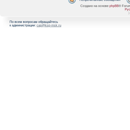
Создано на основе
phpBB
® Foru
Рус
[
По всем вопросам обращайтесь
к администрации:
cap@ksp-msk.ru