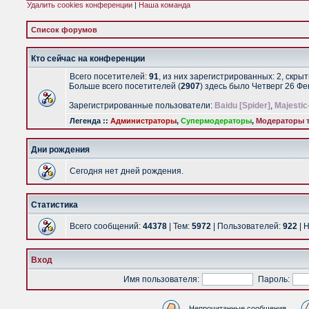
Удалить cookies конференции
|
Наша команда
Список форумов
Кто сейчас на конференции
Всего посетителей:
91
, из них зарегистрированных: 2, скры
Больше всего посетителей (
2907
) здесь было Четверг 26 Ф
Зарегистрированные пользователи:
Baidu [Spider]
,
Majestic
Легенда ::
Администраторы
,
Супермодераторы
,
Модераторы т
Дни рождения
Сегодня нет дней рождения.
Статистика
Всего сообщений:
44378
| Тем:
5972
| Пользователей:
922
| 
Вход
Имя пользователя:
Пароль:
Непрочитанные сообщения