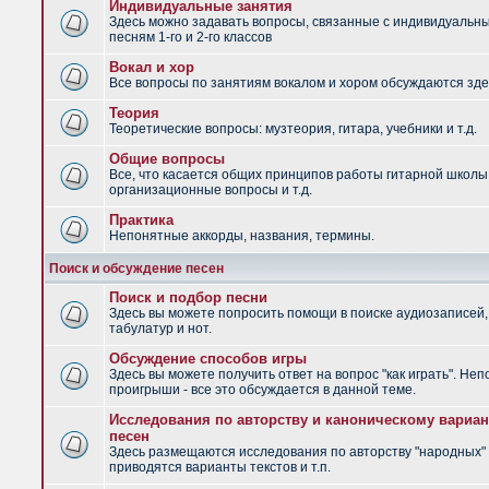
Индивидуальные занятия
Здесь можно задавать вопросы, связанные с индивидуальн
песням 1-го и 2-го классов
Вокал и хор
Все вопросы по занятиям вокалом и хором обсуждаются зде
Теория
Теоретические вопросы: музтеория, гитара, учебники и т.д.
Общие вопросы
Все, что касается общих принципов работы гитарной школы
организационные вопросы и т.д.
Практика
Непонятные аккорды, названия, термины.
Поиск и обсуждение песен
Поиск и подбор песни
Здесь вы можете попросить помощи в поиске аудиозаписей,
табулатур и нот.
Обсуждение способов игры
Здесь вы можете получить ответ на вопрос "как играть". Не
проигрыши - все это обсуждается в данной теме.
Исследования по авторству и каноническому вариан
песен
Здесь размещаются исследования по авторству "народных" 
приводятся варианты текстов и т.п.