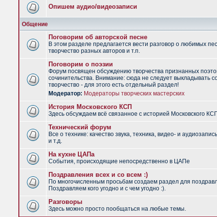
Опишем аудио/видеозаписи
Общение
Поговорим об авторской песне
В этом разделе предлагается вести разговор о любимых пес
творчество разных авторов и т.п.
Поговорим о поэзии
Форум посвящен обсуждению творчества признанных поэто
сочинительства. Внимание: сюда не следует выкладывать с
творчество - для этого есть отдельный раздел!
Модератор:
Модераторы творческих мастерских
История Московского КСП
Здесь обсуждаем всё связанное с историей Московского КС
Технический форум
Все о технике: качество звука, техника, видео- и аудиозапис
и т.д.
На кухне ЦАПа
События, происходящие непосредственно в ЦАПе
Поздравления всех и со всем :)
По многочисленным просьбам создаем раздел для поздрав
Поздравляем кого угодно и с чем угодно :).
Разговоры
Здесь можно просто пообщаться на любые темы.