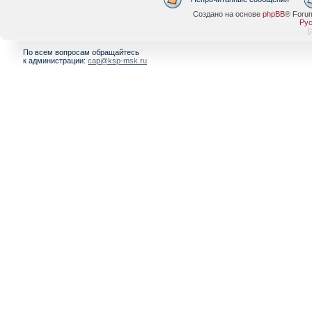
Создано на основе
phpBB
® Foru
Рус
[
По всем вопросам обращайтесь
к администрации:
cap@ksp-msk.ru