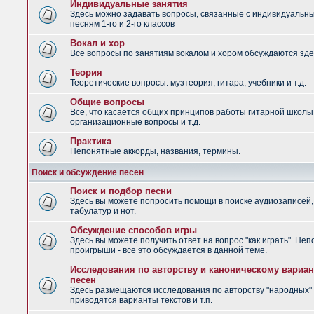
Индивидуальные занятия
Здесь можно задавать вопросы, связанные с индивидуальн
песням 1-го и 2-го классов
Вокал и хор
Все вопросы по занятиям вокалом и хором обсуждаются зде
Теория
Теоретические вопросы: музтеория, гитара, учебники и т.д.
Общие вопросы
Все, что касается общих принципов работы гитарной школы
организационные вопросы и т.д.
Практика
Непонятные аккорды, названия, термины.
Поиск и обсуждение песен
Поиск и подбор песни
Здесь вы можете попросить помощи в поиске аудиозаписей,
табулатур и нот.
Обсуждение способов игры
Здесь вы можете получить ответ на вопрос "как играть". Не
проигрыши - все это обсуждается в данной теме.
Исследования по авторству и каноническому вариан
песен
Здесь размещаются исследования по авторству "народных" 
приводятся варианты текстов и т.п.