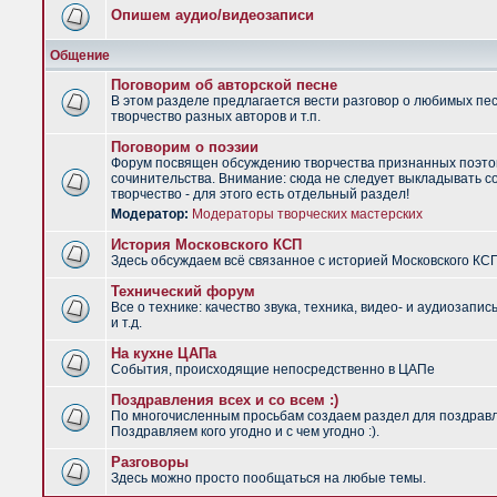
Опишем аудио/видеозаписи
Общение
Поговорим об авторской песне
В этом разделе предлагается вести разговор о любимых пес
творчество разных авторов и т.п.
Поговорим о поэзии
Форум посвящен обсуждению творчества признанных поэто
сочинительства. Внимание: сюда не следует выкладывать с
творчество - для этого есть отдельный раздел!
Модератор:
Модераторы творческих мастерских
История Московского КСП
Здесь обсуждаем всё связанное с историей Московского КС
Технический форум
Все о технике: качество звука, техника, видео- и аудиозапис
и т.д.
На кухне ЦАПа
События, происходящие непосредственно в ЦАПе
Поздравления всех и со всем :)
По многочисленным просьбам создаем раздел для поздрав
Поздравляем кого угодно и с чем угодно :).
Разговоры
Здесь можно просто пообщаться на любые темы.