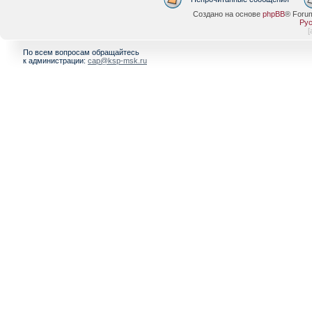
Создано на основе
phpBB
® Foru
Рус
[
По всем вопросам обращайтесь
к администрации:
cap@ksp-msk.ru