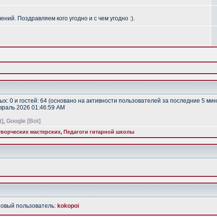
ий. Поздравляем кого угодно и с чем угодно :).
тых: 0 и гостей: 64 (основано на активности пользователей за последние 5 мин
евраль 2026 01:46:59 AM
t]
,
Google [Bot]
ворческих мастерских
,
Педагоги гитарной школы
Новый пользователь:
kokopoi