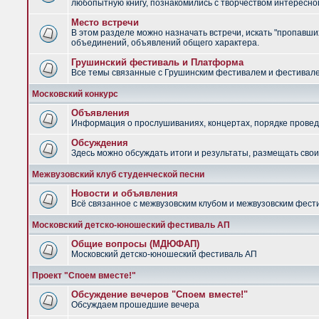
любопытную книгу, познакомились с творчеством интересно
Место встречи
В этом разделе можно назначать встречи, искать "пропавших
объединений, объявлений общего характера.
Грушинский фестиваль и Платформа
Все темы связанные с Грушинским фестивалем и фестив
Московский конкурс
Объявления
Информация о прослушиваниях, концертах, порядке провед
Обсуждения
Здесь можно обсуждать итоги и результаты, размещать сво
Межвузовский клуб студенческой песни
Новости и объявления
Всё связанное с межвузовским клубом и межвузовским фес
Московский детско-юношеский фестиваль АП
Общие вопросы (МДЮФАП)
Московский детско-юношеский фестиваль АП
Проект "Споем вместе!"
Обсуждение вечеров "Споем вместе!"
Обсуждаем прошедшие вечера