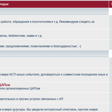
Форум
работе, обращения к посетителям и т.д. Рекомендуем следить за
лы, библиотеки, лавки и т.д.
ми, предложениями, пожеланиями и благодарностью. :-)
 мире КСП-шных событиях, договориться о совместном посещении оных и
 ЦАПом
 или организованных ЦАПом
вательных и прочих услугах связанных с АП
 в мире культуры. Вы увидели интересный спектакль, прочли новую