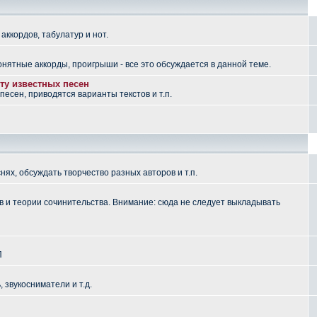
аккордов, табулатур и нот.
понятные аккорды, проигрыши - все это обсуждается в данной теме.
ту известных песен
есен, приводятся варианты текстов и т.п.
ях, обсуждать творчество разных авторов и т.п.
 и теории сочинительства. Внимание: сюда не следует выкладывать
П
, звукосниматели и т.д.