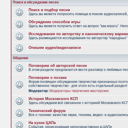
Поиск и обсуждение песен
Поиск и подбор песни
Здесь вы можете попросить помощи в поиске аудиозаписей, 
Обсуждение способов игры
Здесь вы можете получить ответ на вопрос "как играть". Не
Исследования по авторству и каноническому вариан
Здесь размещаются исследования по авторству "народных" п
Опишем аудио/видеозаписи
Общение
Поговорим об авторской песне
В этом разделе предлагается вести разговор о любимых песн
Поговорим о поэзии
Форум посвящен обсуждению творчества признанных поэтов
собственное творчество - для этого есть отдельный раздел!
Модератор:
Модераторы творческих мастерских
История Московского КСП
Здесь обсуждаем всё связанное с историей Московского КС
Технический форум
Все о технике: качество звука, техника, видео- и аудиозапись
На кухне ЦАПа
События, происходящие непосредственно в ЦАПе