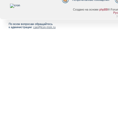
Создано на основе
phpBB
® Foru
Рус
[
По всем вопросам обращайтесь
к администрации:
cap@ksp-msk.ru