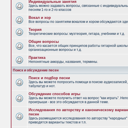
Индивидуальные занятия
Здесь можно задавать вопросы, связанные с индивидуальн
песням 1-го и 2-го классов
Вокал и хор
Все вопросы по занятиям вокалом и хором обсуждаются зде
Теория
Теоретические вопросы: музтеория, гитара, учебники и т.д.
Общие вопросы
Все, что касается общих принципов работы гитарной школы
организационные вопросы и т.д.
Практика
Непонятные аккорды, названия, термины.
Поиск и обсуждение песен
Поиск и подбор песни
Здесь вы можете попросить помощи в поиске аудиозаписей,
табулатур и нот.
Обсуждение способов игры
Здесь вы можете получить ответ на вопрос "как играть". Не
проигрыши - все это обсуждается в данной теме.
Исследования по авторству и каноническому вариан
песен
Здесь размещаются исследования по авторству "народных" 
приводятся варианты текстов и т.п.