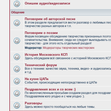
Опишем аудио/видеозаписи
Общение
Поговорим об авторской песне
В этом разделе предлагается вести разговор о любимых пес
творчество разных авторов и т.п.
Поговорим о поэзии
Форум посвящен обсуждению творчества признанных поэто
сочинительства. Внимание: сюда не следует выкладывать с
творчество - для этого есть отдельный раздел!
Модератор:
Модераторы творческих мастерских
История Московского КСП
Здесь обсуждаем всё связанное с историей Московского КС
Технический форум
Все о технике: качество звука, техника, видео- и аудиозапис
и т.д.
На кухне ЦАПа
События, происходящие непосредственно в ЦАПе
Поздравления всех и со всем :)
По многочисленным просьбам создаем раздел для поздрав
Поздравляем кого угодно и с чем угодно :).
Разговоры
Здесь можно просто пообщаться на любые темы.