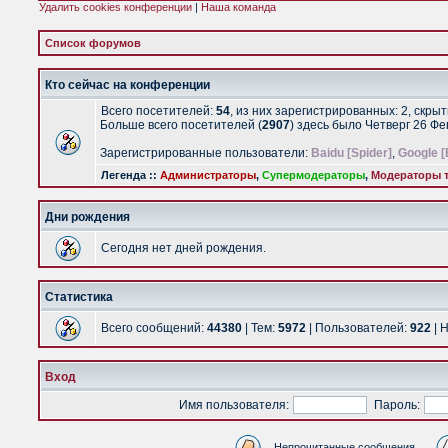
Удалить cookies конференции
|
Наша команда
Список форумов
Кто сейчас на конференции
Всего посетителей:
54
, из них зарегистрированных: 2, скры
Больше всего посетителей (
2907
) здесь было Четверг 26 Ф
Зарегистрированные пользователи:
Baidu [Spider]
,
Google [
Легенда ::
Администраторы
,
Супермодераторы
,
Модераторы т
Дни рождения
Сегодня нет дней рождения.
Статистика
Всего сообщений:
44380
| Тем:
5972
| Пользователей:
922
| 
Вход
Имя пользователя:
Пароль:
Непрочитанные сообщения