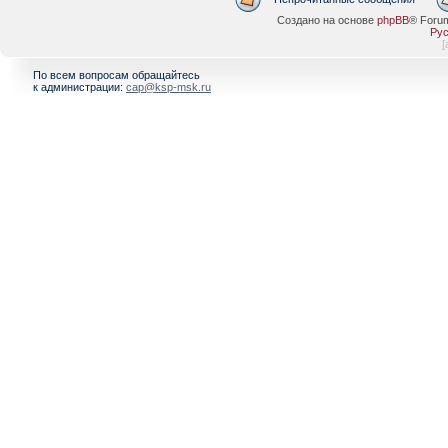
Создано на основе
phpBB
® Foru
Рус
[
По всем вопросам обращайтесь
к администрации:
cap@ksp-msk.ru