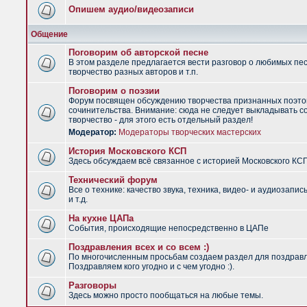
Опишем аудио/видеозаписи
Общение
Поговорим об авторской песне
В этом разделе предлагается вести разговор о любимых пес
творчество разных авторов и т.п.
Поговорим о поэзии
Форум посвящен обсуждению творчества признанных поэто
сочинительства. Внимание: сюда не следует выкладывать с
творчество - для этого есть отдельный раздел!
Модератор:
Модераторы творческих мастерских
История Московского КСП
Здесь обсуждаем всё связанное с историей Московского КС
Технический форум
Все о технике: качество звука, техника, видео- и аудиозапис
и т.д.
На кухне ЦАПа
События, происходящие непосредственно в ЦАПе
Поздравления всех и со всем :)
По многочисленным просьбам создаем раздел для поздрав
Поздравляем кого угодно и с чем угодно :).
Разговоры
Здесь можно просто пообщаться на любые темы.