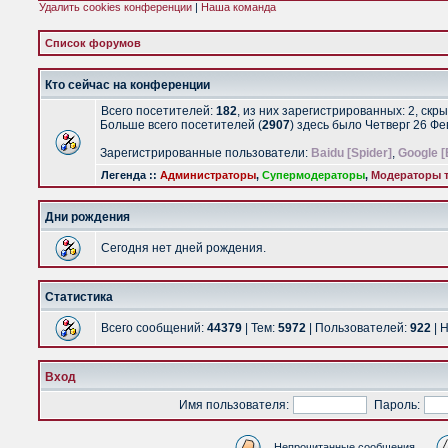
Удалить cookies конференции
|
Наша команда
Список форумов
Кто сейчас на конференции
Всего посетителей:
182
, из них зарегистрированных: 2, скр
Больше всего посетителей (
2907
) здесь было Четверг 26 Ф
Зарегистрированные пользователи:
Baidu [Spider]
,
Google [
Легенда ::
Администраторы
,
Супермодераторы
,
Модераторы т
Дни рождения
Сегодня нет дней рождения.
Статистика
Всего сообщений:
44379
| Тем:
5972
| Пользователей:
922
| 
Вход
Имя пользователя:
Пароль:
Непрочитанные сообщения