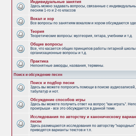
Индивидуальные занятия
Здесь можно задавать вопросы, связанные с индивидуальн
песням 1-го и 2-го классов
Вокал и хор
Все вопросы по занятиям вокалом и хором обсуждаются зде
Теория
Теоретические вопросы: музтеория, гитара, учебники и т.д.
Общие вопросы
Все, что касается общих принципов работы гитарной школы
организационные вопросы и т.д.
Практика
Непонятные аккорды, названия, термины.
Поиск и обсуждение песен
Поиск и подбор песни
Здесь вы можете попросить помощи в поиске аудиозаписей,
табулатур и нот.
Обсуждение способов игры
Здесь вы можете получить ответ на вопрос "как играть". Не
проигрыши - все это обсуждается в данной теме.
Исследования по авторству и каноническому вариан
песен
Здесь размещаются исследования по авторству "народных" 
приводятся варианты текстов и т.п.