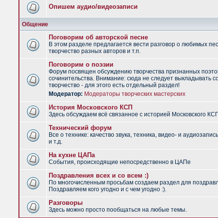
Опишем аудио/видеозаписи
Общение
Поговорим об авторской песне
В этом разделе предлагается вести разговор о любимых пес
творчество разных авторов и т.п.
Поговорим о поэзии
Форум посвящен обсуждению творчества признанных поэто
сочинительства. Внимание: сюда не следует выкладывать с
творчество - для этого есть отдельный раздел!
Модератор:
Модераторы творческих мастерских
История Московского КСП
Здесь обсуждаем всё связанное с историей Московского КС
Технический форум
Все о технике: качество звука, техника, видео- и аудиозапис
и т.д.
На кухне ЦАПа
События, происходящие непосредственно в ЦАПе
Поздравления всех и со всем :)
По многочисленным просьбам создаем раздел для поздрав
Поздравляем кого угодно и с чем угодно :).
Разговоры
Здесь можно просто пообщаться на любые темы.