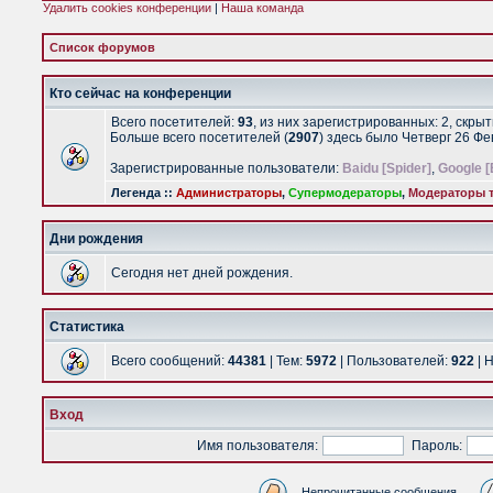
Удалить cookies конференции
|
Наша команда
Список форумов
Кто сейчас на конференции
Всего посетителей:
93
, из них зарегистрированных: 2, скры
Больше всего посетителей (
2907
) здесь было Четверг 26 Ф
Зарегистрированные пользователи:
Baidu [Spider]
,
Google [
Легенда ::
Администраторы
,
Супермодераторы
,
Модераторы т
Дни рождения
Сегодня нет дней рождения.
Статистика
Всего сообщений:
44381
| Тем:
5972
| Пользователей:
922
| 
Вход
Имя пользователя:
Пароль:
Непрочитанные сообщения