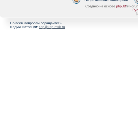
Создано на основе
phpBB
® Foru
Рус
[
По всем вопросам обращайтесь
к администрации:
cap@ksp-msk.ru