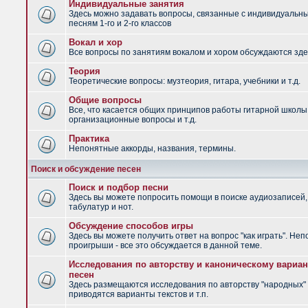
Индивидуальные занятия
Здесь можно задавать вопросы, связанные с индивидуальн
песням 1-го и 2-го классов
Вокал и хор
Все вопросы по занятиям вокалом и хором обсуждаются зде
Теория
Теоретические вопросы: музтеория, гитара, учебники и т.д.
Общие вопросы
Все, что касается общих принципов работы гитарной школы
организационные вопросы и т.д.
Практика
Непонятные аккорды, названия, термины.
Поиск и обсуждение песен
Поиск и подбор песни
Здесь вы можете попросить помощи в поиске аудиозаписей,
табулатур и нот.
Обсуждение способов игры
Здесь вы можете получить ответ на вопрос "как играть". Не
проигрыши - все это обсуждается в данной теме.
Исследования по авторству и каноническому вариан
песен
Здесь размещаются исследования по авторству "народных" 
приводятся варианты текстов и т.п.