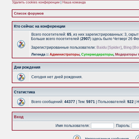
Удалить cookies конференции
|
Наша команда
Список форумов
Кто сейчас на конференции
Всего посетителей:
65
, из них зарегистрированных: 3, скры
Больше всего посетителей (
2907
) здесь было Четверг 26 Ф
Зарегистрированные пользователи:
Baidu [Spider]
,
Bing [Bo
Легенда ::
Администраторы
,
Супермодераторы
,
Модераторы т
Дни рождения
Сегодня нет дней рождения.
Статистика
Всего сообщений:
44377
| Тем:
5971
| Пользователей:
922
| 
Вход
Имя пользователя:
Пароль:
Непрочитанные сообщения