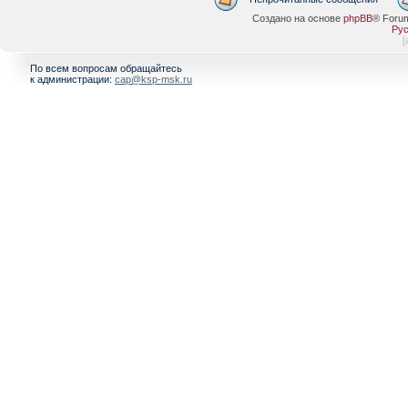
Создано на основе
phpBB
® Foru
Рус
[
По всем вопросам обращайтесь
к администрации:
cap@ksp-msk.ru