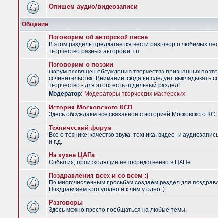
Опишем аудио/видеозаписи
Общение
Поговорим об авторской песне
В этом разделе предлагается вести разговор о любимых пес
творчество разных авторов и т.п.
Поговорим о поэзии
Форум посвящен обсуждению творчества признанных поэто
сочинительства. Внимание: сюда не следует выкладывать с
творчество - для этого есть отдельный раздел!
Модератор:
Модераторы творческих мастерских
История Московского КСП
Здесь обсуждаем всё связанное с историей Московского КС
Технический форум
Все о технике: качество звука, техника, видео- и аудиозапис
и т.д.
На кухне ЦАПа
События, происходящие непосредственно в ЦАПе
Поздравления всех и со всем :)
По многочисленным просьбам создаем раздел для поздрав
Поздравляем кого угодно и с чем угодно :).
Разговоры
Здесь можно просто пообщаться на любые темы.