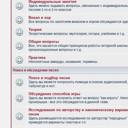
Индивидуальные занятия
Здесь можно задавать вопросы, связанные с индивидуальн
песням 1-го и 2-го классов
Вокал и хор
Все вопросы по занятиям вокалом и хором обсуждаются зде
Теория
Теоретические вопросы: музтеория, гитара, учебники и т.д.
Общие вопросы
Все, что касается общих принципов работы гитарной школы
организационные вопросы и т.д.
Практика
Непонятные аккорды, названия, термины.
Поиск и обсуждение песен
Поиск и подбор песни
Здесь вы можете попросить помощи в поиске аудиозаписей,
табулатур и нот.
Обсуждение способов игры
Здесь вы можете получить ответ на вопрос "как играть". Не
проигрыши - все это обсуждается в данной теме.
Исследования по авторству и каноническому вариан
песен
Здесь размещаются исследования по авторству "народных" 
приводятся варианты текстов и т.п.