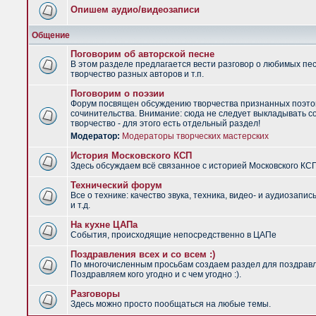
Опишем аудио/видеозаписи
Общение
Поговорим об авторской песне
В этом разделе предлагается вести разговор о любимых пес
творчество разных авторов и т.п.
Поговорим о поэзии
Форум посвящен обсуждению творчества признанных поэто
сочинительства. Внимание: сюда не следует выкладывать с
творчество - для этого есть отдельный раздел!
Модератор:
Модераторы творческих мастерских
История Московского КСП
Здесь обсуждаем всё связанное с историей Московского КС
Технический форум
Все о технике: качество звука, техника, видео- и аудиозапис
и т.д.
На кухне ЦАПа
События, происходящие непосредственно в ЦАПе
Поздравления всех и со всем :)
По многочисленным просьбам создаем раздел для поздрав
Поздравляем кого угодно и с чем угодно :).
Разговоры
Здесь можно просто пообщаться на любые темы.