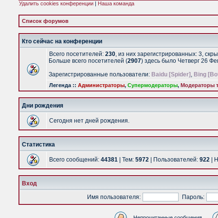
Удалить cookies конференции
|
Наша команда
Список форумов
Кто сейчас на конференции
Всего посетителей:
230
, из них зарегистрированных: 3, скр
Больше всего посетителей (
2907
) здесь было Четверг 26 Ф
Зарегистрированные пользователи:
Baidu [Spider]
,
Bing [Bo
Легенда ::
Администраторы
,
Супермодераторы
,
Модераторы т
Дни рождения
Сегодня нет дней рождения.
Статистика
Всего сообщений:
44381
| Тем:
5972
| Пользователей:
922
| 
Вход
Имя пользователя:
Пароль:
Непрочитанные сообщения