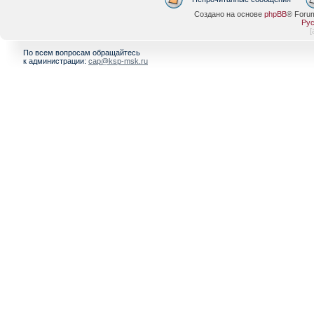
Создано на основе
phpBB
® Foru
Рус
[
По всем вопросам обращайтесь
к администрации:
cap@ksp-msk.ru