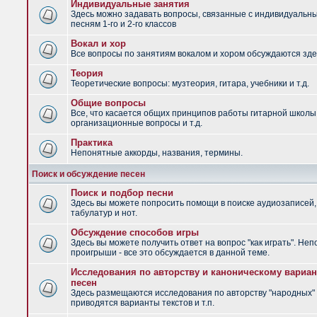
Индивидуальные занятия
Здесь можно задавать вопросы, связанные с индивидуальн
песням 1-го и 2-го классов
Вокал и хор
Все вопросы по занятиям вокалом и хором обсуждаются зде
Теория
Теоретические вопросы: музтеория, гитара, учебники и т.д.
Общие вопросы
Все, что касается общих принципов работы гитарной школы
организационные вопросы и т.д.
Практика
Непонятные аккорды, названия, термины.
Поиск и обсуждение песен
Поиск и подбор песни
Здесь вы можете попросить помощи в поиске аудиозаписей,
табулатур и нот.
Обсуждение способов игры
Здесь вы можете получить ответ на вопрос "как играть". Не
проигрыши - все это обсуждается в данной теме.
Исследования по авторству и каноническому вариан
песен
Здесь размещаются исследования по авторству "народных" 
приводятся варианты текстов и т.п.