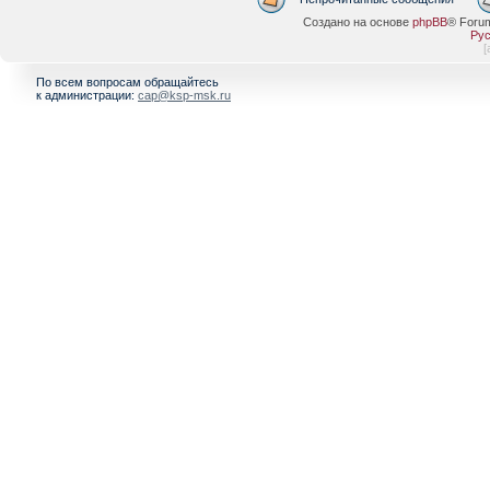
Создано на основе
phpBB
® Foru
Рус
[
По всем вопросам обращайтесь
к администрации:
cap@ksp-msk.ru