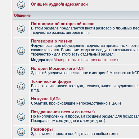
Опишем аудио/видеозаписи
Общение
Поговорим об авторской песне
В этом разделе предлагается вести разговор о любимых пес
творчество разных авторов и т.п.
Поговорим о поэзии
Форум посвящен обсуждению творчества признанных поэто
сочинительства. Внимание: сюда не следует выкладывать с
творчество - для этого есть отдельный раздел!
Модератор:
Модераторы творческих мастерских
История Московского КСП
Здесь обсуждаем всё связанное с историей Московского КС
Технический форум
Все о технике: качество звука, техника, видео- и аудиозапис
и т.д.
На кухне ЦАПа
События, происходящие непосредственно в ЦАПе
Поздравления всех и со всем :)
По многочисленным просьбам создаем раздел для поздрав
Поздравляем кого угодно и с чем угодно :).
Разговоры
Здесь можно просто пообщаться на любые темы.