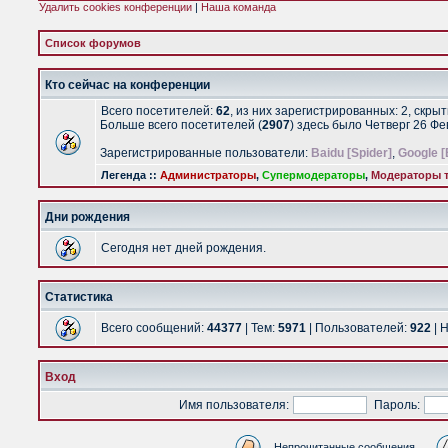
Удалить cookies конференции
|
Наша команда
Список форумов
Кто сейчас на конференции
Всего посетителей:
62
, из них зарегистрированных: 2, скры
Больше всего посетителей (
2907
) здесь было Четверг 26 Ф
Зарегистрированные пользователи:
Baidu [Spider]
,
Google [
Легенда ::
Администраторы
,
Супермодераторы
,
Модераторы т
Дни рождения
Сегодня нет дней рождения.
Статистика
Всего сообщений:
44377
| Тем:
5971
| Пользователей:
922
| 
Вход
Имя пользователя:
Пароль:
Непрочитанные сообщения