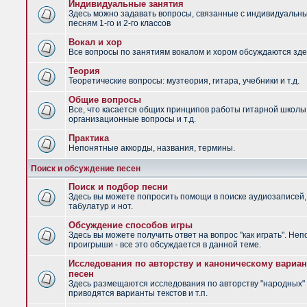
Индивидуальные занятия
Здесь можно задавать вопросы, связанные с индивидуальн
песням 1-го и 2-го классов
Вокал и хор
Все вопросы по занятиям вокалом и хором обсуждаются зде
Теория
Теоретические вопросы: музтеория, гитара, учебники и т.д.
Общие вопросы
Все, что касается общих принципов работы гитарной школы
организационные вопросы и т.д.
Практика
Непонятные аккорды, названия, термины.
Поиск и обсуждение песен
Поиск и подбор песни
Здесь вы можете попросить помощи в поиске аудиозаписей,
табулатур и нот.
Обсуждение способов игры
Здесь вы можете получить ответ на вопрос "как играть". Не
проигрыши - все это обсуждается в данной теме.
Исследования по авторству и каноническому вариан
песен
Здесь размещаются исследования по авторству "народных" 
приводятся варианты текстов и т.п.