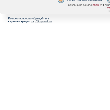
Создано на основе
phpBB
® Foru
Рус
[
По всем вопросам обращайтесь
к администрации:
cap@ksp-msk.ru