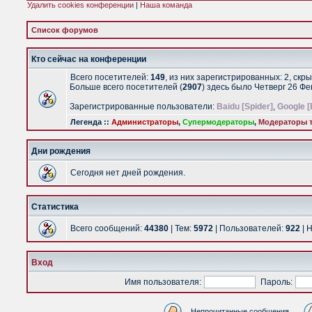
Удалить cookies конференции
|
Наша команда
Список форумов
Кто сейчас на конференции
Всего посетителей:
149
, из них зарегистрированных: 2, скр
Больше всего посетителей (
2907
) здесь было Четверг 26 Ф
Зарегистрированные пользователи:
Baidu [Spider]
,
Google [
Легенда ::
Администраторы
,
Супермодераторы
,
Модераторы т
Дни рождения
Сегодня нет дней рождения.
Статистика
Всего сообщений:
44380
| Тем:
5972
| Пользователей:
922
| 
Вход
Имя пользователя:
Пароль:
Непрочитанные сообщения