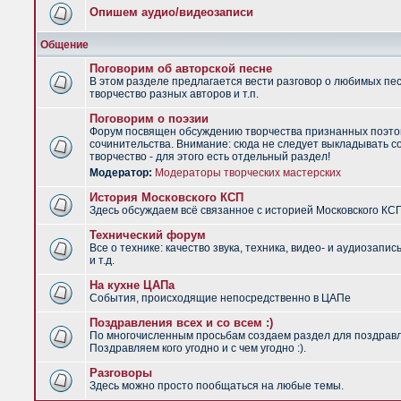
Опишем аудио/видеозаписи
Общение
Поговорим об авторской песне
В этом разделе предлагается вести разговор о любимых пес
творчество разных авторов и т.п.
Поговорим о поэзии
Форум посвящен обсуждению творчества признанных поэто
сочинительства. Внимание: сюда не следует выкладывать с
творчество - для этого есть отдельный раздел!
Модератор:
Модераторы творческих мастерских
История Московского КСП
Здесь обсуждаем всё связанное с историей Московского КС
Технический форум
Все о технике: качество звука, техника, видео- и аудиозапис
и т.д.
На кухне ЦАПа
События, происходящие непосредственно в ЦАПе
Поздравления всех и со всем :)
По многочисленным просьбам создаем раздел для поздрав
Поздравляем кого угодно и с чем угодно :).
Разговоры
Здесь можно просто пообщаться на любые темы.