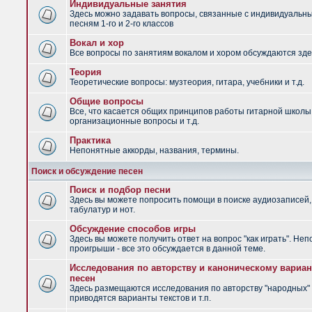
Индивидуальные занятия
Здесь можно задавать вопросы, связанные с индивидуальн
песням 1-го и 2-го классов
Вокал и хор
Все вопросы по занятиям вокалом и хором обсуждаются зде
Теория
Теоретические вопросы: музтеория, гитара, учебники и т.д.
Общие вопросы
Все, что касается общих принципов работы гитарной школы
организационные вопросы и т.д.
Практика
Непонятные аккорды, названия, термины.
Поиск и обсуждение песен
Поиск и подбор песни
Здесь вы можете попросить помощи в поиске аудиозаписей,
табулатур и нот.
Обсуждение способов игры
Здесь вы можете получить ответ на вопрос "как играть". Не
проигрыши - все это обсуждается в данной теме.
Исследования по авторству и каноническому вариан
песен
Здесь размещаются исследования по авторству "народных" 
приводятся варианты текстов и т.п.