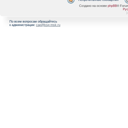
Создано на основе
phpBB
® Foru
Рус
[
По всем вопросам обращайтесь
к администрации:
cap@ksp-msk.ru