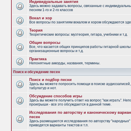
Индивидуальные занятия
Здесь можно задавать вопросы, связанные с индивидуальн
песням 1-го и 2-го классов
Вокал и хор
Все вопросы по занятиям вокалом и хором обсуждаются зде
Теория
Теоретические вопросы: музтеория, гитара, учебники и т.д.
Общие вопросы
Все, что касается общих принципов работы гитарной школы
организационные вопросы и т.д.
Практика
Непонятные аккорды, названия, термины.
Поиск и обсуждение песен
Поиск и подбор песни
Здесь вы можете попросить помощи в поиске аудиозаписей,
табулатур и нот.
Обсуждение способов игры
Здесь вы можете получить ответ на вопрос "как играть". Не
проигрыши - все это обсуждается в данной теме.
Исследования по авторству и каноническому вариан
песен
Здесь размещаются исследования по авторству "народных" 
приводятся варианты текстов и т.п.