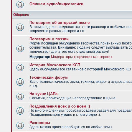
Опишем аудио/видеозаписи
Общение
Поговорим об авторской песне
В этом разделе предлагается вести разговор о любимых пес
творчество разных авторов и т.п.
Поговорим о поэзии
Форум посвящен обсуждению творчества признанных поэто
сочинительства. Внимание: сюда не следует выкладывать с
творчество - для этого есть отдельный раздел!
Модератор:
Модераторы творческих мастерских
История Московского КСП
Здесь обсуждаем всё связанное с историей Московского КС
Технический форум
Все о технике: качество звука, техника, видео- и аудиозапис
и т.д.
На кухне ЦАПа
События, происходящие непосредственно в ЦАПе
Поздравления всех и со всем :)
По многочисленным просьбам создаем раздел для поздрав
Поздравляем кого угодно и с чем угодно :).
Разговоры
Здесь можно просто пообщаться на любые темы.