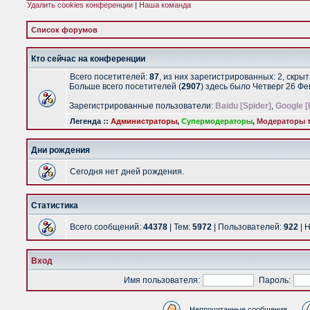
Удалить cookies конференции
|
Наша команда
Список форумов
Кто сейчас на конференции
Всего посетителей:
87
, из них зарегистрированных: 2, скры
Больше всего посетителей (
2907
) здесь было Четверг 26 Ф
Зарегистрированные пользователи:
Baidu [Spider]
,
Google [
Легенда ::
Администраторы
,
Супермодераторы
,
Модераторы т
Дни рождения
Сегодня нет дней рождения.
Статистика
Всего сообщений:
44378
| Тем:
5972
| Пользователей:
922
| 
Вход
Имя пользователя:
Пароль:
Непрочитанные сообщения