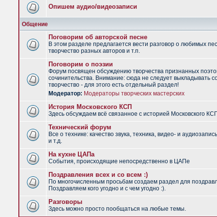
Опишем аудио/видеозаписи
Общение
Поговорим об авторской песне
В этом разделе предлагается вести разговор о любимых пес
творчество разных авторов и т.п.
Поговорим о поэзии
Форум посвящен обсуждению творчества признанных поэто
сочинительства. Внимание: сюда не следует выкладывать с
творчество - для этого есть отдельный раздел!
Модератор:
Модераторы творческих мастерских
История Московского КСП
Здесь обсуждаем всё связанное с историей Московского КС
Технический форум
Все о технике: качество звука, техника, видео- и аудиозапис
и т.д.
На кухне ЦАПа
События, происходящие непосредственно в ЦАПе
Поздравления всех и со всем :)
По многочисленным просьбам создаем раздел для поздрав
Поздравляем кого угодно и с чем угодно :).
Разговоры
Здесь можно просто пообщаться на любые темы.