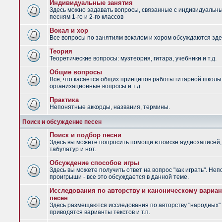
Индивидуальные занятия
Здесь можно задавать вопросы, связанные с индивидуальн
песням 1-го и 2-го классов
Вокал и хор
Все вопросы по занятиям вокалом и хором обсуждаются зде
Теория
Теоретические вопросы: музтеория, гитара, учебники и т.д.
Общие вопросы
Все, что касается общих принципов работы гитарной школы
организационные вопросы и т.д.
Практика
Непонятные аккорды, названия, термины.
Поиск и обсуждение песен
Поиск и подбор песни
Здесь вы можете попросить помощи в поиске аудиозаписей,
табулатур и нот.
Обсуждение способов игры
Здесь вы можете получить ответ на вопрос "как играть". Не
проигрыши - все это обсуждается в данной теме.
Исследования по авторству и каноническому вариан
песен
Здесь размещаются исследования по авторству "народных" 
приводятся варианты текстов и т.п.