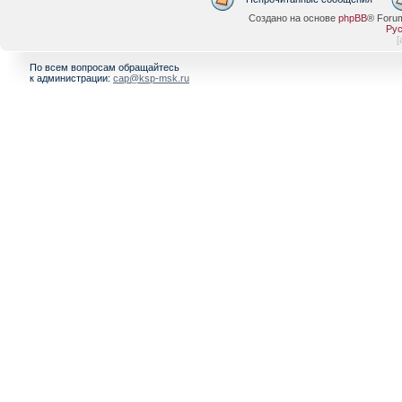
Создано на основе
phpBB
® Foru
Рус
[
По всем вопросам обращайтесь
к администрации:
cap@ksp-msk.ru