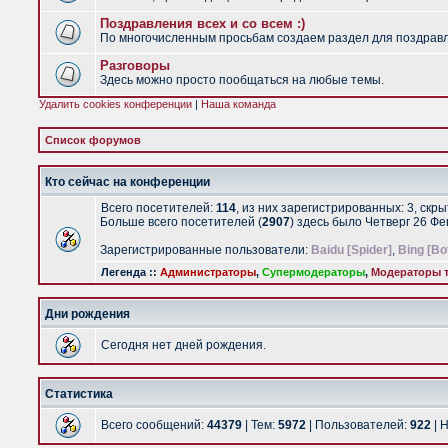
Поздравления всех и со всем :)
По многочисленным просьбам создаем раздел для поздравлен
Разговоры
Здесь можно просто пообщаться на любые темы.
Удалить cookies конференции
|
Наша команда
Список форумов
Кто сейчас на конференции
Всего посетителей:
114
, из них зарегистрированных: 3, скр
Больше всего посетителей (
2907
) здесь было Четверг 26 Ф
Зарегистрированные пользователи:
Baidu [Spider]
,
Bing [Bo
Легенда ::
Администраторы
,
Супермодераторы
,
Модераторы т
Дни рождения
Сегодня нет дней рождения.
Статистика
Всего сообщений:
44379
| Тем:
5972
| Пользователей:
922
| 