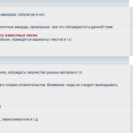
аккордов, табулатур и нот.
понятные аккорды, проигрыши - все это обсуждается в данной теме.
ту известных песен
есен, приводятся варианты текстов и т.п.
ях, обсуждать творчество разных авторов и т.п.
 и теории сочинительства. Внимание: сюда не следует выкладывать
П
, звукосниматели и т.д.