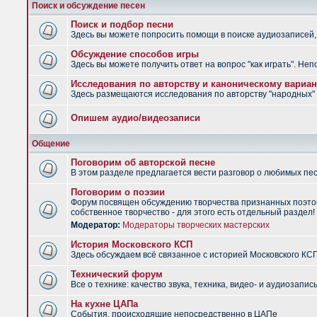
Поиск и обсуждение песен
Поиск и подбор песни
Здесь вы можете попросить помощи в поиске аудиозаписей, 
Обсуждение способов игры
Здесь вы можете получить ответ на вопрос "как играть". Не
Исследования по авторству и каноническому вариан
Здесь размещаются исследования по авторству "народных" п
Опишем аудио/видеозаписи
Общение
Поговорим об авторской песне
В этом разделе предлагается вести разговор о любимых песн
Поговорим о поэзии
Форум посвящен обсуждению творчества признанных поэтов
собственное творчество - для этого есть отдельный раздел!
Модератор:
Модераторы творческих мастерских
История Московского КСП
Здесь обсуждаем всё связанное с историей Московского КС
Технический форум
Все о технике: качество звука, техника, видео- и аудиозапись
На кухне ЦАПа
События, происходящие непосредственно в ЦАПе