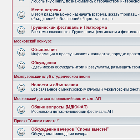
любопытную книгу, познакомились с творчеством интересно
Место встречи
В этом разделе можно назначать встречи, искать "пропавших
объединений, объявлений общего характера.
Грушинский фестиваль и Платформа
Все темы связанные с Грушинским фестивалем и фестив
Московский конкурс
Объявления
Информация о прослушиваниях, концертах, порядке провед
Обсуждения
Здесь можно обсуждать итоги и результаты, размещать сво
Межвузовский клуб студенческой песни
Новости и объявления
Всё связанное с межвузовским клубом и межвузовским фес
Московский детско-юношеский фестиваль АП
Общие вопросы (МДЮФАП)
Московский детско-юношеский фестиваль АП
Проект "Споем вместе!"
Обсуждение вечеров "Споем вместе!"
Обсуждаем прошедшие вечера