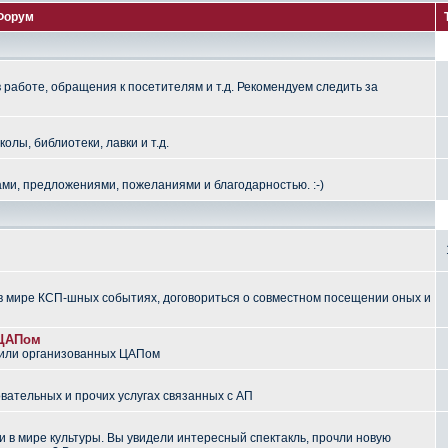
Форум
работе, обращения к посетителям и т.д. Рекомендуем следить за
лы, библиотеки, лавки и т.д.
ми, предложениями, пожеланиями и благодарностью. :-)
 мире КСП-шных событиях, договориться о совместном посещении оных и
 ЦАПом
 или организованных ЦАПом
вательных и прочих услугах связанных с АП
 в мире культуры. Вы увидели интересный спектакль, прочли новую