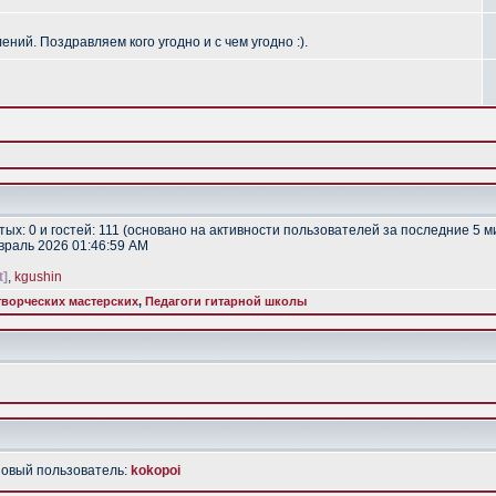
ий. Поздравляем кого угодно и с чем угодно :).
ытых: 0 и гостей: 111 (основано на активности пользователей за последние 5 м
евраль 2026 01:46:59 AM
t]
,
kgushin
ворческих мастерских
,
Педагоги гитарной школы
Новый пользователь:
kokopoi