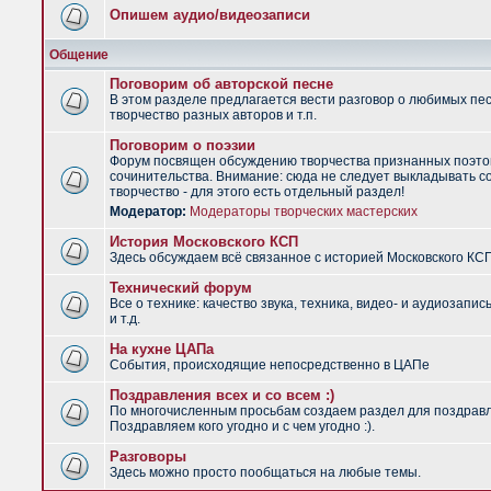
Опишем аудио/видеозаписи
Общение
Поговорим об авторской песне
В этом разделе предлагается вести разговор о любимых пес
творчество разных авторов и т.п.
Поговорим о поэзии
Форум посвящен обсуждению творчества признанных поэто
сочинительства. Внимание: сюда не следует выкладывать с
творчество - для этого есть отдельный раздел!
Модератор:
Модераторы творческих мастерских
История Московского КСП
Здесь обсуждаем всё связанное с историей Московского КС
Технический форум
Все о технике: качество звука, техника, видео- и аудиозапис
и т.д.
На кухне ЦАПа
События, происходящие непосредственно в ЦАПе
Поздравления всех и со всем :)
По многочисленным просьбам создаем раздел для поздрав
Поздравляем кого угодно и с чем угодно :).
Разговоры
Здесь можно просто пообщаться на любые темы.