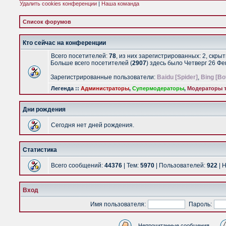
Удалить cookies конференции
|
Наша команда
Список форумов
Кто сейчас на конференции
Всего посетителей:
78
, из них зарегистрированных: 2, скры
Больше всего посетителей (
2907
) здесь было Четверг 26 Ф
Зарегистрированные пользователи:
Baidu [Spider]
,
Bing [Bo
Легенда ::
Администраторы
,
Супермодераторы
,
Модераторы т
Дни рождения
Сегодня нет дней рождения.
Статистика
Всего сообщений:
44376
| Тем:
5970
| Пользователей:
922
| 
Вход
Имя пользователя:
Пароль:
Непрочитанные сообщения