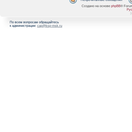
Создано на основе
phpBB
® Foru
Рус
[
По всем вопросам обращайтесь
к администрации:
cap@ksp-msk.ru