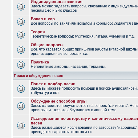
Индивидуальные занятия
Здесь можно задавать вопросы, связанные с индивидуальн
песням 1-го и 2-го классов
Вокал и хор
Все вопросы по занятиям вокалом и хором обсуждаются зде
Теория
Теоретические вопросы: музтеория, гитара, учебники и т.д.
Общие вопросы
Все, что касается общих принципов работы гитарной школы
организационные вопросы и т.д.
Практика
Непонятные аккорды, названия, термины.
Поиск и обсуждение песен
Поиск и подбор песни
Здесь вы можете попросить помощи в поиске аудиозаписей,
табулатур и нот.
Обсуждение способов игры
Здесь вы можете получить ответ на вопрос "как играть". Не
проигрыши - все это обсуждается в данной теме.
Исследования по авторству и каноническому вариан
песен
Здесь размещаются исследования по авторству "народных" 
приводятся варианты текстов и т.п.