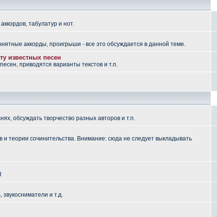
аккордов, табулатур и нот.
понятные аккорды, проигрыши - все это обсуждается в данной теме.
ту известных песен
есен, приводятся варианты текстов и т.п.
ях, обсуждать творчество разных авторов и т.п.
 и теории сочинительства. Внимание: сюда не следует выкладывать
П
, звукосниматели и т.д.