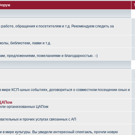
Форум
работе, обращения к посетителям и т.д. Рекомендуем следить за
лы, библиотеки, лавки и т.д.
ми, предложениями, пожеланиями и благодарностью. :-)
 мире КСП-шных событиях, договориться о совместном посещении оных и
 ЦАПом
 или организованных ЦАПом
вательных и прочих услугах связанных с АП
 в мире культуры. Вы увидели интересный спектакль, прочли новую