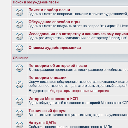
Поиск и обсуждение песен
Поиск и подбор песни
Здесь вы можете попросить помощи в поиске аудиозаписей, 
Обсуждение способов игры
Здесь вы можете получить ответ на вопрос "как играть". Не
Исследования по авторству и каноническому вариан
Здесь размещаются исследования по авторству "народных" п
Опишем аудио/видеозаписи
Общение
Поговорим об авторской песне
В этом разделе предлагается вести разговор о любимых песн
Поговорим о поэзии
Форум посвящен обсуждению творчества признанных поэтов
собственное творчество - для этого есть отдельный раздел!
Модератор:
Модераторы творческих мастерских
История Московского КСП
Здесь обсуждаем всё связанное с историей Московского КС
Технический форум
Все о технике: качество звука, техника, видео- и аудиозапись
На кухне ЦАПа
События, происходящие непосредственно в ЦАПе