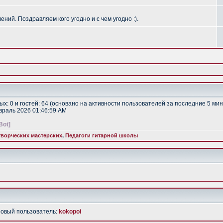
ий. Поздравляем кого угодно и с чем угодно :).
тых: 0 и гостей: 64 (основано на активности пользователей за последние 5 мин
евраль 2026 01:46:59 AM
Bot]
ворческих мастерских
,
Педагоги гитарной школы
Новый пользователь:
kokopoi