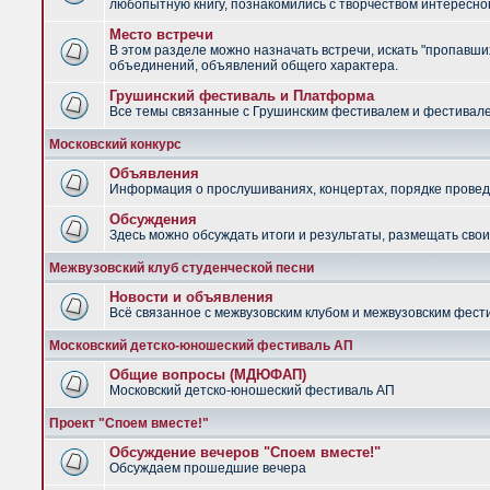
любопытную книгу, познакомились с творчеством интересно
Место встречи
В этом разделе можно назначать встречи, искать "пропавших
объединений, объявлений общего характера.
Грушинский фестиваль и Платформа
Все темы связанные с Грушинским фестивалем и фестив
Московский конкурс
Объявления
Информация о прослушиваниях, концертах, порядке провед
Обсуждения
Здесь можно обсуждать итоги и результаты, размещать сво
Межвузовский клуб студенческой песни
Новости и объявления
Всё связанное с межвузовским клубом и межвузовским фес
Московский детско-юношеский фестиваль АП
Общие вопросы (МДЮФАП)
Московский детско-юношеский фестиваль АП
Проект "Споем вместе!"
Обсуждение вечеров "Споем вместе!"
Обсуждаем прошедшие вечера