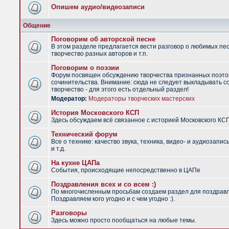
Опишем аудио/видеозаписи
Общение
Поговорим об авторской песне
В этом разделе предлагается вести разговор о любимых пес
творчество разных авторов и т.п.
Поговорим о поэзии
Форум посвящен обсуждению творчества признанных поэто
сочинительства. Внимание: сюда не следует выкладывать с
творчество - для этого есть отдельный раздел!
Модератор:
Модераторы творческих мастерских
История Московского КСП
Здесь обсуждаем всё связанное с историей Московского КС
Технический форум
Все о технике: качество звука, техника, видео- и аудиозапис
и т.д.
На кухне ЦАПа
События, происходящие непосредственно в ЦАПе
Поздравления всех и со всем :)
По многочисленным просьбам создаем раздел для поздрав
Поздравляем кого угодно и с чем угодно :).
Разговоры
Здесь можно просто пообщаться на любые темы.