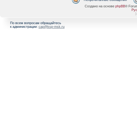
Создано на основе
phpBB
® Foru
Рус
[
По всем вопросам обращайтесь
к администрации:
cap@ksp-msk.ru