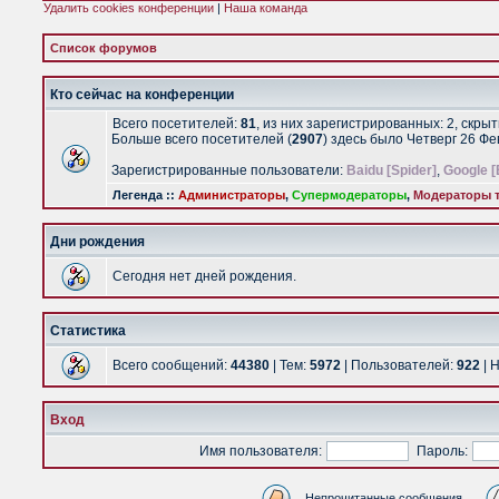
Удалить cookies конференции
|
Наша команда
Список форумов
Кто сейчас на конференции
Всего посетителей:
81
, из них зарегистрированных: 2, скры
Больше всего посетителей (
2907
) здесь было Четверг 26 Ф
Зарегистрированные пользователи:
Baidu [Spider]
,
Google [
Легенда ::
Администраторы
,
Супермодераторы
,
Модераторы т
Дни рождения
Сегодня нет дней рождения.
Статистика
Всего сообщений:
44380
| Тем:
5972
| Пользователей:
922
| 
Вход
Имя пользователя:
Пароль:
Непрочитанные сообщения