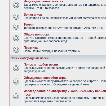
Индивидуальные занятия
Здесь можно задавать вопросы, связанные с индивидуальн
песням 1-го и 2-го классов
Вокал и хор
Все вопросы по занятиям вокалом и хором обсуждаются зде
Теория
Теоретические вопросы: музтеория, гитара, учебники и т.д.
Общие вопросы
Все, что касается общих принципов работы гитарной школы
организационные вопросы и т.д.
Практика
Непонятные аккорды, названия, термины.
Поиск и обсуждение песен
Поиск и подбор песни
Здесь вы можете попросить помощи в поиске аудиозаписей,
табулатур и нот.
Обсуждение способов игры
Здесь вы можете получить ответ на вопрос "как играть". Не
проигрыши - все это обсуждается в данной теме.
Исследования по авторству и каноническому вариан
песен
Здесь размещаются исследования по авторству "народных" 
приводятся варианты текстов и т.п.