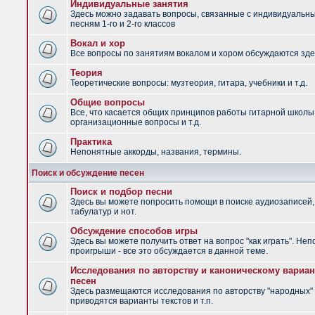
Индивидуальные занятия
Здесь можно задавать вопросы, связанные с индивидуальн
песням 1-го и 2-го классов
Вокал и хор
Все вопросы по занятиям вокалом и хором обсуждаются зде
Теория
Теоретические вопросы: музтеория, гитара, учебники и т.д.
Общие вопросы
Все, что касается общих принципов работы гитарной школы
организационные вопросы и т.д.
Практика
Непонятные аккорды, названия, термины.
Поиск и обсуждение песен
Поиск и подбор песни
Здесь вы можете попросить помощи в поиске аудиозаписей,
табулатур и нот.
Обсуждение способов игры
Здесь вы можете получить ответ на вопрос "как играть". Не
проигрыши - все это обсуждается в данной теме.
Исследования по авторству и каноническому вариан
песен
Здесь размещаются исследования по авторству "народных" 
приводятся варианты текстов и т.п.