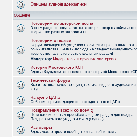
Опишем аудио/видеозаписи
Общение
Поговорим об авторской песне
В этом разделе предлагается вести разговор о любимых пес
творчество разных авторов и т.п.
Поговорим о поэзии
Форум посвящен обсуждению творчества признанных поэто
сочинительства. Внимание: сюда не следует выкладывать с
творчество - для этого есть отдельный раздел!
Модератор:
Модераторы творческих мастерских
История Московского КСП
Здесь обсуждаем всё связанное с историей Московского КС
Технический форум
Все о технике: качество звука, техника, видео- и аудиозапис
и т.д.
На кухне ЦАПа
События, происходящие непосредственно в ЦАПе
Поздравления всех и со всем :)
По многочисленным просьбам создаем раздел для поздрав
Поздравляем кого угодно и с чем угодно :).
Разговоры
Здесь можно просто пообщаться на любые темы.