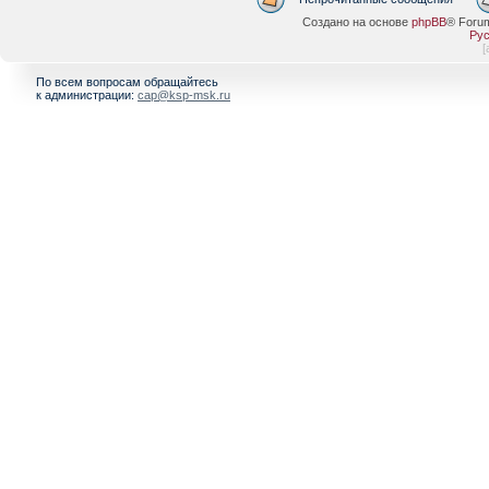
Создано на основе
phpBB
® Foru
Рус
[
По всем вопросам обращайтесь
к администрации:
cap@ksp-msk.ru